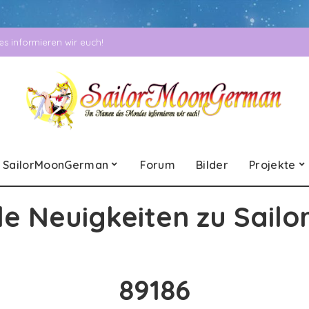
 informieren wir euch!
SailorMoonGerman
Forum
Bilder
Projekte
le Neuigkeiten zu Sailo
89186