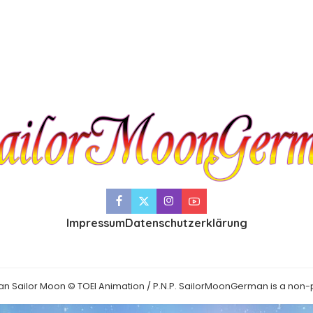
Impressum
Datenschutzerklärung
an Sailor Moon © TOEI Animation / P.N.P. SailorMoonGerman is a non-p