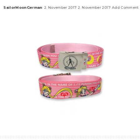
SailorMoonGerman
2. November 2017
2. November 2017
Add Comment
Posted
by