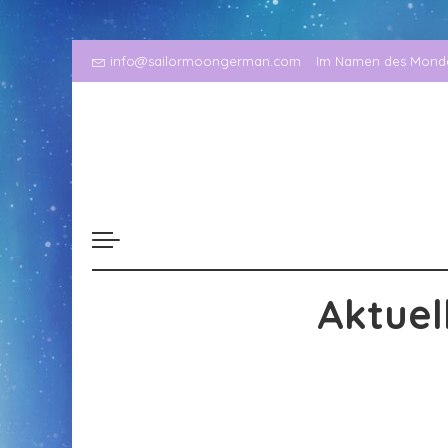
info@sailormoongerman.com
Im Namen des Mondes
Aktuel