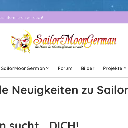
 informieren wir euch!
SailorMoonGerman
Forum
Bilder
Projekte
le Neuigkeiten zu Sailo
 sucht… DICH!