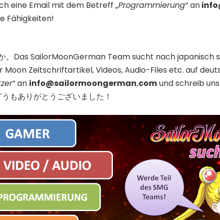
ch eine Email mit dem Betreff „
Programmierung
“ an
inf
e Fähigkeiten!
ilorMoonGerman Team sucht nach japanisch sprech
 Moon Zeitschriftartikel, Videos, Audio-Files etc. auf de
zer
“ an
info@sailormoongerman.com
und schreib uns 
ssen! どうもありがとうございました！