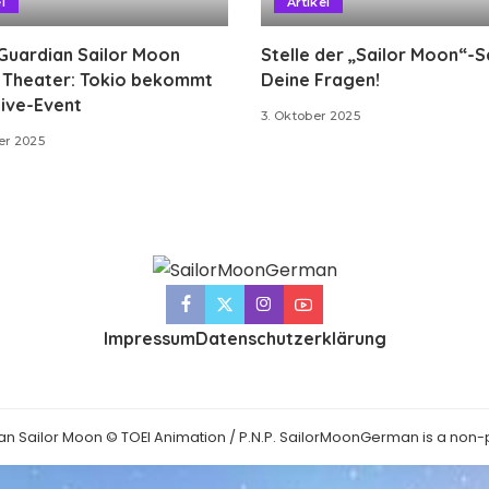
l
Artikel
Guardian Sailor Moon
Stelle der „Sailor Moon“-
g Theater: Tokio bekommt
Deine Fragen!
ive-Event
3. Oktober 2025
er 2025
Impressum
Datenschutzerklärung
an Sailor Moon © TOEI Animation / P.N.P. SailorMoonGerman is a non-p