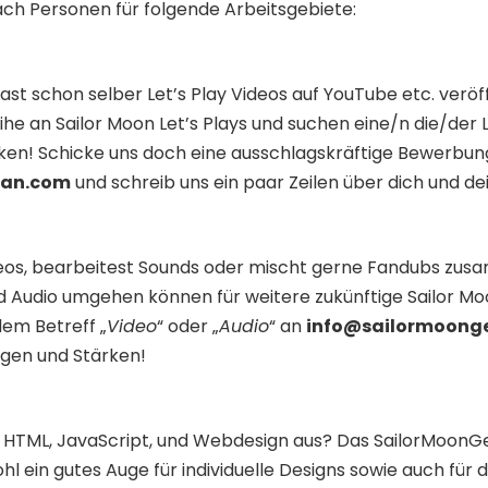
h Personen für folgende Arbeitsgebiete:
ast schon selber Let’s Play Videos auf YouTube etc. veröf
ihe an Sailor Moon Let’s Plays und suchen eine/n die/der L
ken! Schicke uns doch eine ausschlagskräftige Bewerbun
man.com
und schreib uns ein paar Zeilen über dich und de
eos, bearbeitest Sounds oder mischt gerne Fandubs zus
 Audio umgehen können für weitere zukünftige Sailor Mo
dem Betreff „
Video
“ oder „
Audio
“ an
info@sailormoon
ngen und Stärken!
t HTML, JavaScript, und Webdesign aus? Das SailorMoo
hl ein gutes Auge für individuelle Designs sowie auch fü