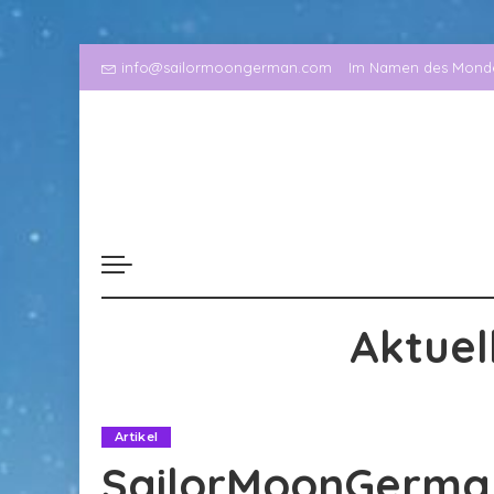
info@sailormoongerman.com
Im Namen des Mondes
Aktuel
Artikel
SailorMoonGerman