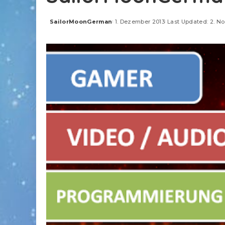
SailorMoonGerman
1. Dezember 2013
Last Updated: 2. N
Posted
by