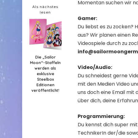
Momentan suchen wir nac
Als nächstes
lesen
Gamer:
Du liebst es zu zocken? H
aus? Wir planen einen Re
Videospiele durch zu zoc
info@sailormoonger
Die „Sailor
Moon“-Staffeln
Video/Audio:
werden als
exklusive
Du schneidest gerne Vid
Steelbox
mit den Medien Video und
Editionen
veröffentlicht!
uns doch eine Email mit 
über dich, deine Erfahru
Programmierung:
Du kennst dich super mi
TechnikerIn der/die sowo