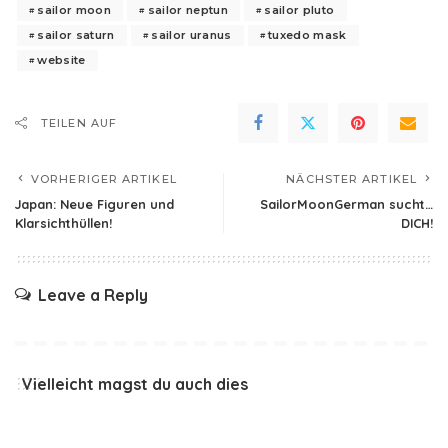
sailor moon
sailor neptun
sailor pluto
sailor saturn
sailor uranus
tuxedo mask
website
TEILEN AUF
VORHERIGER ARTIKEL
NÄCHSTER ARTIKEL
Japan: Neue Figuren und
SailorMoonGerman sucht…
Klarsichthüllen!
DICH!
Leave a Reply
Vielleicht magst du auch dies