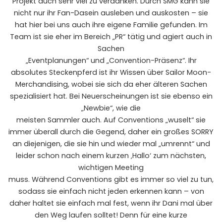
Projekt auch sehr viel zu verdanken. Durch SMG kann sie
nicht nur ihr Fan-Dasein ausleben und auskosten – sie
hat hier bei uns auch ihre eigene Familie gefunden. Im
Team ist sie eher im Bereich „PR“ tätig und agiert auch in
Sachen
„Eventplanungen“ und „Convention-Präsenz“. Ihr
absolutes Steckenpferd ist ihr Wissen über Sailor Moon-
Merchandising, wobei sie sich da eher älteren Sachen
spezialisiert hat. Bei Neuerscheinungen ist sie ebenso ein
„Newbie“, wie die
meisten Sammler auch. Auf Conventions „wuselt“ sie
immer überall durch die Gegend, daher ein großes SORRY
an diejenigen, die sie hin und wieder mal „umrennt“ und
leider schon nach einem kurzen ‚Hallo‘ zum nächsten,
wichtigen Meeting
muss. Während Conventions gibt es immer so viel zu tun,
sodass sie einfach nicht jeden erkennen kann – von
daher haltet sie einfach mal fest, wenn ihr Dani mal über
den Weg laufen solltet! Denn für eine kurze