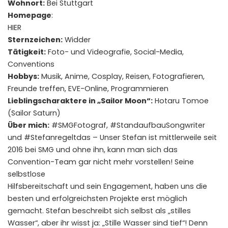
Wohnort:
Bei Stuttgart
Homepage
:
HIER
Sternzeichen:
Widder
Tätigkeit:
Foto- und Videografie, Social-Media,
Conventions
Hobbys:
Musik, Anime, Cosplay, Reisen, Fotografieren,
Freunde treffen, EVE-Online, Programmieren
Lieblingscharaktere in „Sailor Moon“:
Hotaru Tomoe
(Sailor Saturn)
Über mich:
#SMGFotograf, #StandaufbauSongwriter
und #Stefanregeltdas – Unser Stefan ist mittlerweile seit
2016 bei SMG und ohne ihn, kann man sich das
Convention-Team gar nicht mehr vorstellen! Seine
selbstlose
Hilfsbereitschaft und sein Engagement, haben uns die
besten und erfolgreichsten Projekte erst möglich
gemacht. Stefan beschreibt sich selbst als „stilles
Wasser“, aber ihr wisst ja: „Stille Wasser sind tief“! Denn