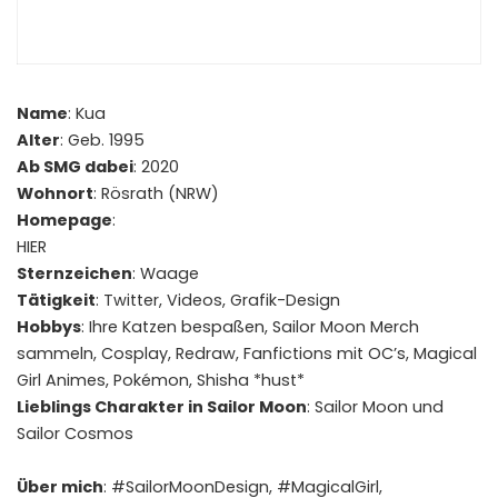
Name
: Kua
Alter
: Geb. 1995
Ab SMG dabei
: 2020
Wohnort
: Rösrath (NRW)
Homepage
:
HIER
Sternzeichen
: Waage
Tätigkeit
: Twitter, Videos, Grafik-Design
Hobbys
: Ihre Katzen bespaßen, Sailor Moon Merch
sammeln, Cosplay, Redraw, Fanfictions mit OC’s, Magical
Girl Animes, Pokémon, Shisha *hust*
Lieblings Charakter in Sailor Moon
: Sailor Moon und
Sailor Cosmos
Über mich
: #SailorMoonDesign, #MagicalGirl,