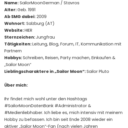
Name:
SailorMoonGerman / Stavros
Alter:
Geb. 1991
Ab SMG dabei:
2009
Wohnort:
Salzburg (AT)
Website:
HIER
Sternzeichen:
Jungfrau
Tätigkeiten:
Leitung, Blog, Forum, IT, Kommunikation mit
Partnern
Hobbys:
Schreiben, Reisen, Party machen, Einkaufen &
„Sailor Moon“
Lieblingscharaktere in „Sailor Moon“:
Sailor Pluto
Über mich:
Ihr findet mich wohl unter den Hashtags
#SailorMoonDatenBank #Administrator &
#Medienliebhaber. Ich liebe es, mich intensiv mit meinem
Hobby zu befassen. Ich bin seit Ende 2008 wieder ein
aktiver „Sailor Moon“-Fan (nach vielen Jahren