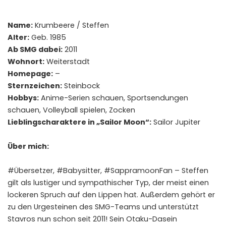
Name:
Krumbeere / Steffen
Alter:
Geb. 1985
Ab SMG dabei:
2011
Wohnort:
Weiterstadt
Homepage:
–
Sternzeichen:
Steinbock
Hobbys:
Anime-Serien schauen, Sportsendungen
schauen, Volleyball spielen, Zocken
Lieblingscharaktere in „Sailor Moon“:
Sailor Jupiter
Über mich:
#Übersetzer, #Babysitter, #SappramoonFan – Steffen
gilt als lustiger und sympathischer Typ, der meist einen
lockeren Spruch auf den Lippen hat. Außerdem gehört er
zu den Urgesteinen des SMG-Teams und unterstützt
Stavros nun schon seit 2011! Sein Otaku-Dasein