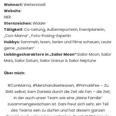
Wohnort:
Weiterstadt
Website:
HIER
Sternzeichen:
Widder
Tätigkeit:
Co-Leitung, Außenreporterin, Eventplanerin,
„Con-Mama“ , Foto-Posing-Expertin
Hobbys:
Sammeln, lesen, Serien und Filme schauen, Leute
gerne „zutexten“
Lieblingscharaktere in „Sailor Moon“:
Sailor Moon, Sailor
Mars, Sailor Saturn, Sailor Uranus & Sailor Neptune
Über mich:
#ConMama, #MerchandiseHeaven, #PrimarkFee – Zu
SMG selbst, kam Daniela durch die Zeit als Fan – die Zeit,
in der auch unser Team wie eine „kleine Familie“
zusammengewachsen ist. Dani freut sich sehr, ein Teil
des Teams sein zu dürfen und hat diesem ganzen