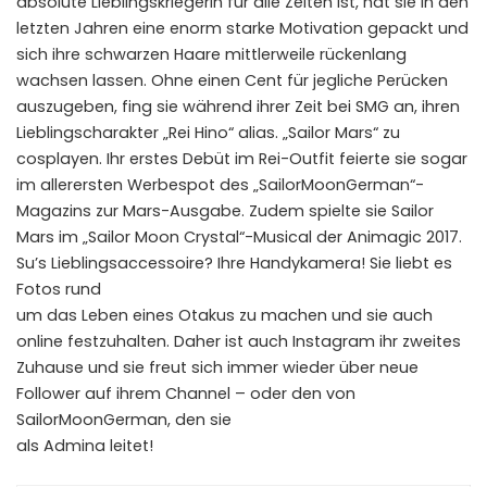
absolute Lieblingskriegerin für alle Zeiten ist, hat sie in den
letzten Jahren eine enorm starke Motivation gepackt und
sich ihre schwarzen Haare mittlerweile rückenlang
wachsen lassen. Ohne einen Cent für jegliche Perücken
auszugeben, fing sie während ihrer Zeit bei SMG an, ihren
Lieblingscharakter „Rei Hino“ alias. „Sailor Mars“ zu
cosplayen. Ihr erstes Debüt im Rei-Outfit feierte sie sogar
im allerersten Werbespot des „SailorMoonGerman“-
Magazins zur Mars-Ausgabe. Zudem spielte sie Sailor
Mars im „Sailor Moon Crystal“-Musical der Animagic 2017.
Su’s Lieblingsaccessoire? Ihre Handykamera! Sie liebt es
Fotos rund
um das Leben eines Otakus zu machen und sie auch
online festzuhalten. Daher ist auch Instagram ihr zweites
Zuhause und sie freut sich immer wieder über neue
Follower auf ihrem Channel – oder den von
SailorMoonGerman, den sie
als Admina leitet!