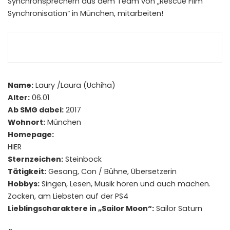
Synchronsprechern aus dem Team von „Rescue Film
Synchronisation“ in München, mitarbeiten!
Name:
Laury /Laura (Uchiha)
Alter:
06.01
Ab SMG dabei:
2017
Wohnort:
München
Homepage:
HIER
Sternzeichen:
Steinbock
Tätigkeit:
Gesang, Con / Bühne, Übersetzerin
Hobbys:
Singen, Lesen, Musik hören und auch machen.
Zocken, am Liebsten auf der PS4
Lieblingscharaktere in „Sailor Moon“:
Sailor Saturn