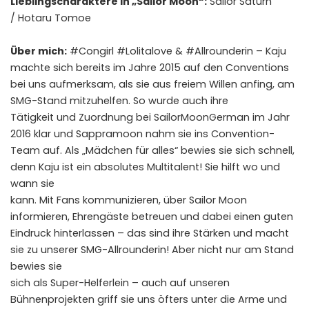
Lieblingscharaktere in „Sailor Moon“:
Sailor Saturn
/ Hotaru Tomoe
Über mich:
#Congirl #Lolitalove & #Allrounderin – Kaju
machte sich bereits im Jahre 2015 auf den Conventions
bei uns aufmerksam, als sie aus freiem Willen anfing, am
SMG-Stand mitzuhelfen. So wurde auch ihre
Tätigkeit und Zuordnung bei SailorMoonGerman im Jahr
2016 klar und Sappramoon nahm sie ins Convention-
Team auf. Als „Mädchen für alles“ bewies sie sich schnell,
denn Kaju ist ein absolutes Multitalent! Sie hilft wo und
wann sie
kann. Mit Fans kommunizieren, über Sailor Moon
informieren, Ehrengäste betreuen und dabei einen guten
Eindruck hinterlassen – das sind ihre Stärken und macht
sie zu unserer SMG-Allrounderin! Aber nicht nur am Stand
bewies sie
sich als Super-Helferlein – auch auf unseren
Bühnenprojekten griff sie uns öfters unter die Arme und