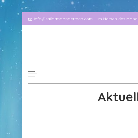
info@sailormoongerman.com
Im Namen des Mondes
Aktuel