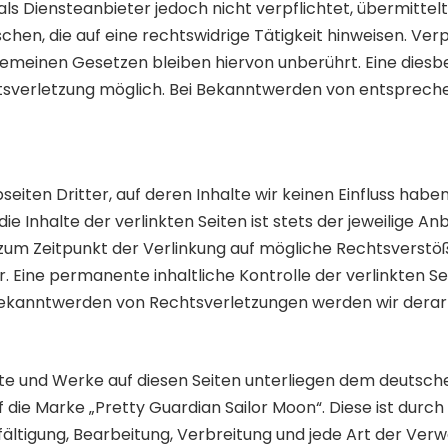
r als Diensteanbieter jedoch nicht verpflichtet, übermitt
en, die auf eine rechtswidrige Tätigkeit hinweisen. Ver
emeinen Gesetzen bleiben hiervon unberührt. Eine diesbe
htsverletzung möglich. Bei Bekanntwerden von entsprech
eiten Dritter, auf deren Inhalte wir keinen Einfluss habe
 Inhalte der verlinkten Seiten ist stets der jeweilige An
 zum Zeitpunkt der Verlinkung auf mögliche Rechtsverstö
. Eine permanente inhaltliche Kontrolle der verlinkten S
 Bekanntwerden von Rechtsverletzungen werden wir derar
alte und Werke auf diesen Seiten unterliegen dem deutsch
die Marke „Pretty Guardian Sailor Moon“. Diese ist durch 
ielfältigung, Bearbeitung, Verbreitung und jede Art der V