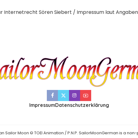
ür Internetrecht Sören Siebert / Impressum laut Angabe
Impressum
Datenschutzerklärung
an Sailor Moon © TOEI Animation / P.N.P. SailorMoonGerman is a non-p