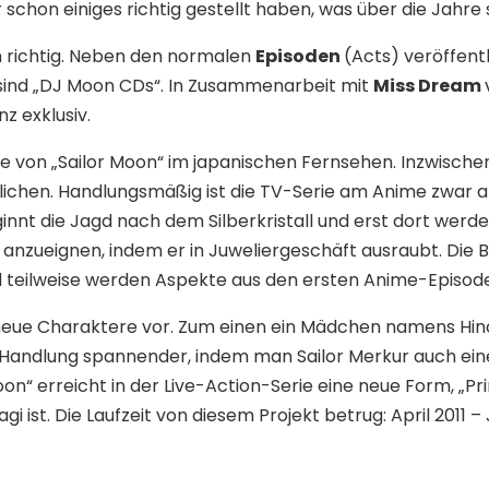
 schon einiges richtig gestellt haben, was über die Jahre
n richtig. Neben den normalen
Episoden
(Acts) veröffent
t sind „DJ Moon CDs“. In Zusammenarbeit mit
Miss Dream
z exklusiv.
ie von „Sailor Moon“ im japanischen Fernsehen. Inzwische
chen. Handlungsmäßig ist die TV-Serie am Anime zwar ang
ginnt die Jagd nach dem Silberkristall und erst dort werd
ll anzueignen, indem er in Juweliergeschäft ausraubt. Di
 teilweise werden Aspekte aus den ersten Anime-Episoden
eue Charaktere vor. Zum einen ein Mädchen namens Hina,
e Handlung spannender, indem man Sailor Merkur auch eine
on“ erreicht in der Live-Action-Serie eine neue Form, „Pri
 ist. Die Laufzeit von diesem Projekt betrug: April 2011 –