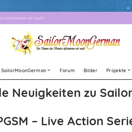
 informieren wir euch!
SailorMoonGerman
Forum
Bilder
Projekte
le Neuigkeiten zu Sailo
PGSM – Live Action Seri