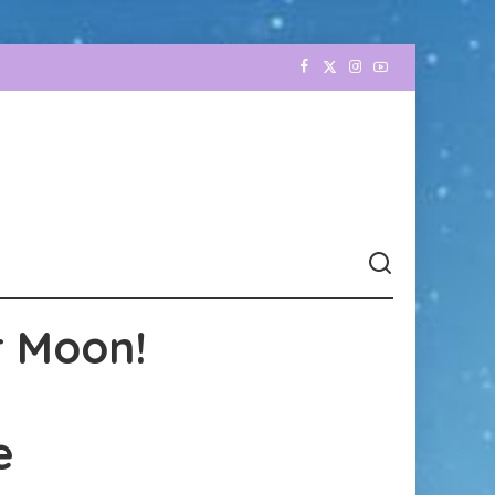
r Moon!
e