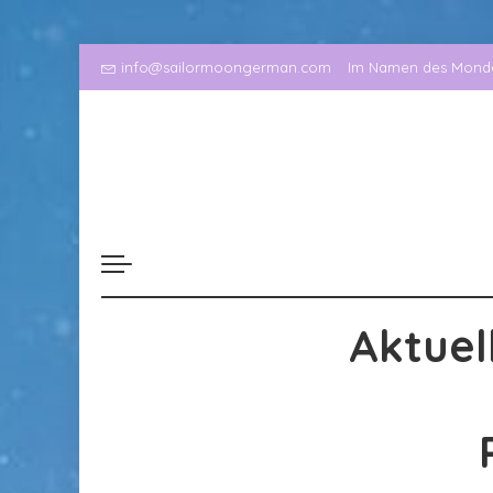
info@sailormoongerman.com
Im Namen des Mondes
Aktuel