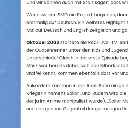
Und wir können auch mit Stolz sagen, dass wir
Wenn wir von SMG ein Projekt beginnen, dan
erstmalig auf Deutsch. Ein weiteres Highligh
Mal auf Deutsch und English zeitgleich und gan
Oktober 2003
startete die Real-Live-TV-Ser
der Quotenrenner unter den Kids und Jugendli
Unterschiede! Gleich in der erste Episode be
Mask war bereits dabei, sich den Silberkrista
Staffel kennt, kommen ebenfalls dort vor und
Außerdem kommen in der Real-Serie einige n
Kriegerin namens Sailor Luna. Zudem wird di
der ja im Anime manipuliert wurde). „Sailor Mo
und das genaue Gegenteil der gutmütigen Usagi