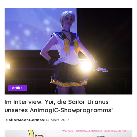
by
Artikel
Im Interview: Yui, die Sailor Uranus
unseres AnimagiC-Showprogramms!
SailorMoonGerman
13. März 2017
Posted
by