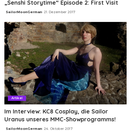
„Senshi Storytime“ Episode 2: First Visit
SailorMoonGerman
21. Dezember 2017
Posted
by
Artikel
Im Interview: KC8 Cosplay, die Sailor
Uranus unseres MMC-Showprogramms!
SailorMoonGerman
24. Oktober 2017
Posted