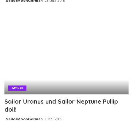
SailorMoonGerman
25. Juli 2015
Posted
by
Artikel
Sailor Uranus und Sailor Neptune Pullip
doll!
SailorMoonGerman
1. Mai 2015
Posted
by