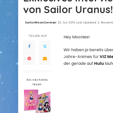
von Sailor Uranus!
SailorMoonGerman
25. Juli 2015
Last Updated: 2. Novemb
Posted
by
TEILEN AUF
Hey Moonies!
Wir haben ja bereits üb
Jahre-Animes für
VIZ M
der gerade auf
Hulu
lauf
Als nächstes
lesen