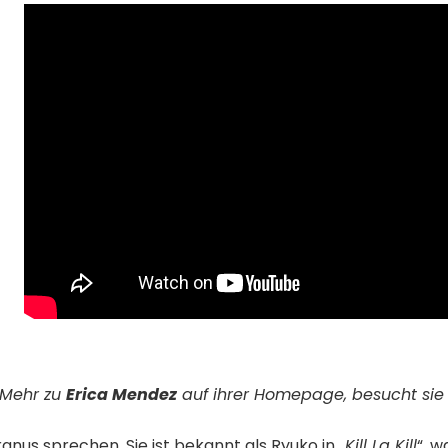
Mehr zu
Erica Mendez
auf ihrer
Homepage
, besucht si
ranus sprechen. Sie ist bekannt als Ryuko in „
Kill La Kill
“, w