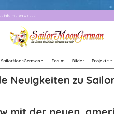
 informieren wir euch!
SailorMoonGerman
Forum
Bilder
Projekte
le Neuigkeiten zu Sailo
iew mit der neuen, ame