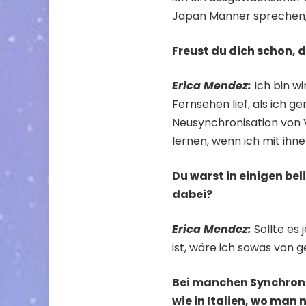
Japan Männer sprechen, 
Freust du dich schon, 
Erica Mendez:
Ich bin wi
Fernsehen lief, als ich 
Neusynchronisation von VI
lernen, wenn ich mit ihn
Du warst in einigen be
dabei?
Erica Mendez:
Sollte es
ist, wäre ich sowas von g
Bei manchen Synchroni
wie in Italien, wo man