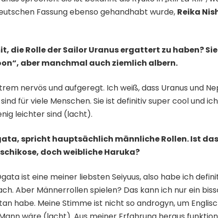
r deutschen Fassung ebenso gehandhabt wurde,
Reika Nis
t, die Rolle der Sailor Uranus ergattert zu haben? Sie
oon“, aber manchmal auch ziemlich albern.
xtrem nervös und aufgeregt. Ich weiß, dass Uranus und Ne
sind für viele Menschen. Sie ist definitiv super cool und i
ig leichter sind (lacht).
ata, spricht hauptsächlich männliche Rollen. Ist da
urschikose, doch weibliche Haruka?
ta ist eine meiner liebsten Seiyuus, also habe ich defini
ach. Aber Männerrollen spielen? Das kann ich nur ein bissc
tan habe. Meine Stimme ist nicht so androgyn, um Engli
Mann wäre (lacht). Aus meiner Erfahrung heraus funktion