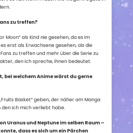
dern.
ans zu treffen?
ilor Moon“ als Kind nie gesehen, da es im
 es erst als Erwachsene gesehen, als die
 Fans zu treffen und mehr über die Serie zu
rakter, den ich spreche, ihnen bedeutet.
st, bei welchem Anime wärst du gerne
 „Fruits Basket“ geben, der näher am Manga
n den ich mich verliebt habe.
von Uranus und Neptune im selben Raum –
onnte, dass es sich um ein Pärchen