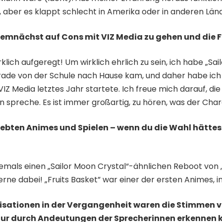
aber es klappt schlecht in Amerika oder in anderen Län
demnächst auf Cons mit VIZ Media zu gehen und die F
rklich aufgeregt! Um wirklich ehrlich zu sein, ich habe „Sa
gerade von der Schule nach Hause kam, und daher habe ich
Z Media letztes Jahr startete. Ich freue mich darauf, die
en spreche. Es ist immer großartig, zu hören, was der Cha
liebten Animes und Spielen – wenn du die Wahl hätte
 jemals einen „Sailor Moon Crystal“-ähnlichen Reboot von
erne dabei! „Fruits Basket” war einer der ersten Animes, i
sationen in der Vergangenheit waren die Stimmen 
 nur durch Andeutungen der Sprecherinnen erkennen k