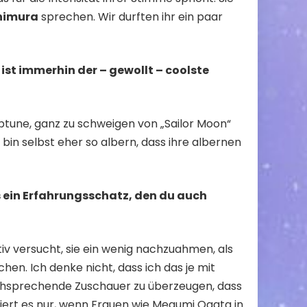
himura
sprechen. Wir durften ihr ein paar
 ist immerhin der – gewollt – coolste
ptune, ganz zu schweigen von „Sailor Moon“
ch bin selbst eher so albern, dass ihre albernen
s ein Erfahrungsschatz, den du auch
tiv versucht, sie ein wenig nachzuahmen, als
hen. Ich denke nicht, dass ich das je mit
schsprechende Zuschauer zu überzeugen, dass
iert es nur, wenn Frauen wie Megumi Ogata in