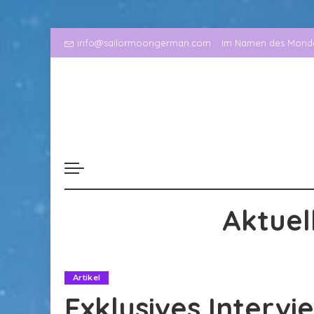
info@sailormoongerman.com
Im Namen des Mondes
Aktuel
Artikel
Exklusives Interv