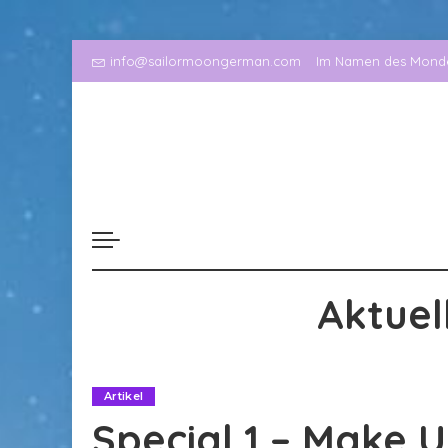
info@sailormoongerman.com
Im Namen des Mondes
Aktuel
Artikel
Special 1 – Make U