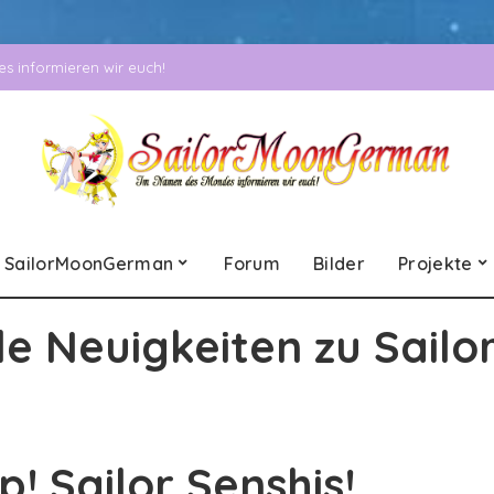
 informieren wir euch!
SailorMoonGerman
Forum
Bilder
Projekte
le Neuigkeiten zu Sailo
p! Sailor Senshis!