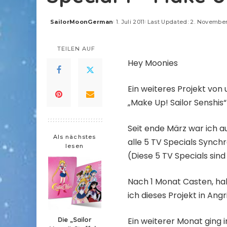
SailorMoonGerman
1. Juli 2011
Last Updated: 2. November
Posted
by
TEILEN AUF
Hey Moonies
Ein weiteres Projekt von u
„Make Up! Sailor Senshis
Seit ende März war ich a
Als nächstes
alle 5 TV Specials Synch
lesen
(Diese 5 TV Specials sind
Nach 1 Monat Casten, ha
ich dieses Projekt in Angr
Die „Sailor
Ein weiterer Monat ging 