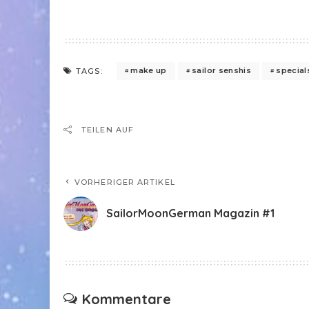
make up
sailor senshis
special
TAGS:
TEILEN AUF
VORHERIGER ARTIKEL
SailorMoonGerman Magazin #1
Kommentare