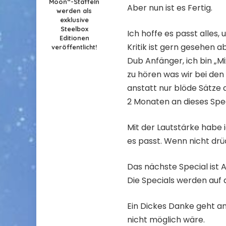
Moon“-Staffeln
Aber nun ist es Fertig.
werden als
exklusive
Steelbox
Ich hoffe es passt alles, 
Editionen
Kritik ist gern gesehen ab
veröffentlicht!
Dub Anfänger, ich bin „M
zu hören was wir bei de
anstatt nur blöde Sätze d
2 Monaten an dieses Spec
Mit der Lautstärke habe 
es passt. Wenn nicht drü
Das nächste Special ist A
Die Specials werden au
Ein Dickes Danke geht a
nicht möglich wäre.