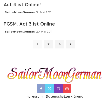
Act 4 ist Online!
SailorMoonGerman
31. Mai 2011
Posted
by
PGSM: Act 3 ist Online
SailorMoonGerman
20. Mai 2011
Posted
by
1
2
3
Impressum
Datenschutzerklärung