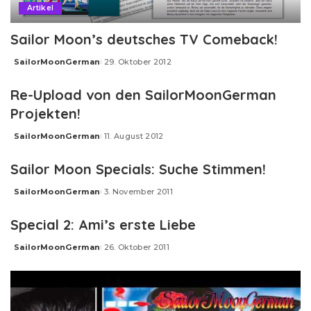
Artikel
Sailor Moon’s deutsches TV Comeback!
SailorMoonGerman
29. Oktober 2012
Posted
by
Re-Upload von den SailorMoonGerman
Projekten!
SailorMoonGerman
11. August 2012
Posted
by
Sailor Moon Specials: Suche Stimmen!
SailorMoonGerman
3. November 2011
Posted
by
Special 2: Ami’s erste Liebe
SailorMoonGerman
26. Oktober 2011
Posted
by