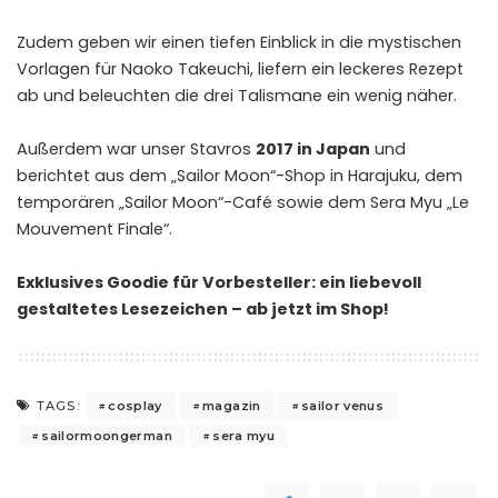
Zudem geben wir einen tiefen Einblick in die mystischen
Vorlagen für Naoko Takeuchi, liefern ein leckeres Rezept
ab und beleuchten die drei Talismane ein wenig näher.
Außerdem war unser Stavros
2017 in Japan
und
berichtet aus dem „Sailor Moon“-Shop in Harajuku, dem
temporären „Sailor Moon“-Café sowie dem Sera Myu „Le
Mouvement Finale“.
Exklusives Goodie für Vorbesteller: ein liebevoll
gestaltetes Lesezeichen – ab jetzt im Shop!
cosplay
magazin
sailor venus
TAGS:
sailormoongerman
sera myu