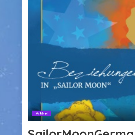
Artikel
SailorMoonGerman