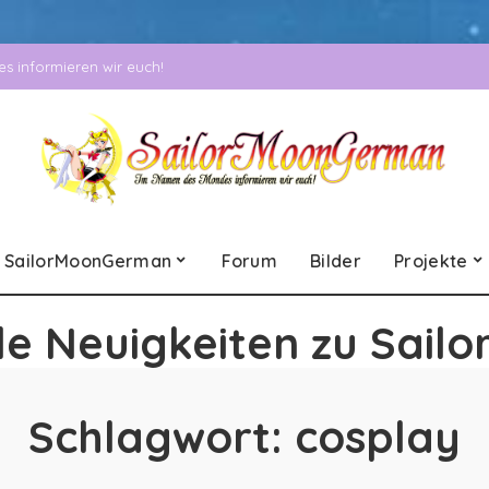
 informieren wir euch!
SailorMoonGerman
Forum
Bilder
Projekte
le Neuigkeiten zu Sailo
Schlagwort:
cosplay