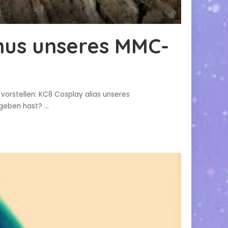
anus unseres MMC-
orstellen: KC8 Cosplay alias unseres
gegeben hast?
...