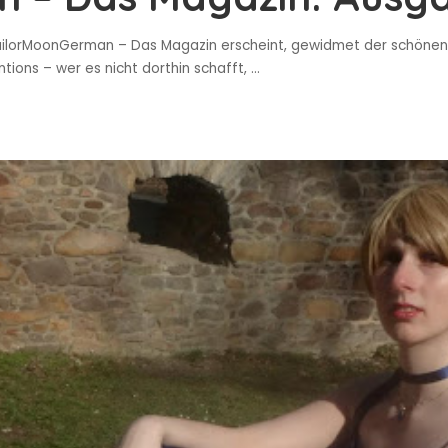
SailorMoonGerman – Das Magazin erscheint, gewidmet der schönen K
ions – wer es nicht dorthin schafft,
...