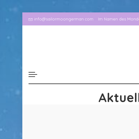
info@sailormoongerman.com
Im Namen des Mondes
Aktuel