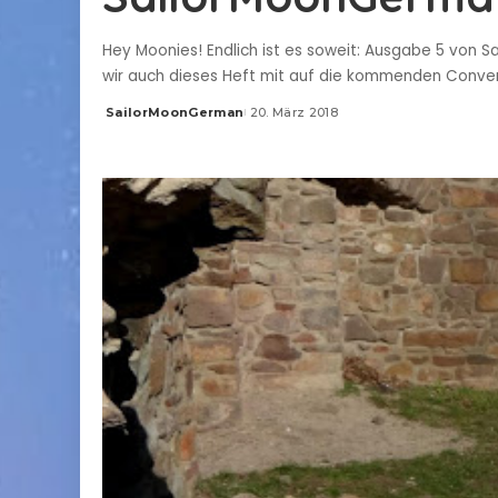
Hey Moonies! Endlich ist es soweit: Ausgabe 5 von 
wir auch dieses Heft mit auf die kommenden Convent
SailorMoonGerman
20. März 2018
Posted
by