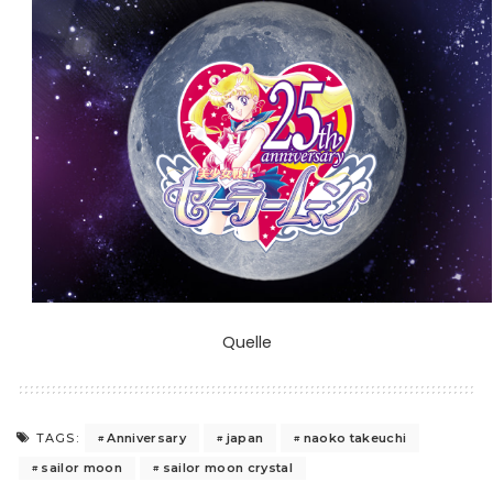
Quelle
Anniversary
japan
naoko takeuchi
TAGS:
sailor moon
sailor moon crystal