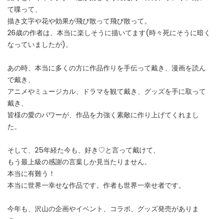
て喋って、
描き文字や花や効果が飛び散って飛び散って。
26歳の作者は、本当に楽しそうに描いてます(時々死にそうに暗く
なっていましたが)。
あの時、本当に多くの方に作品作りを手伝って戴き、漫画を読ん
で戴き、
アニメやミュージカル、ドラマを観て戴き、グッズを手に取って
戴き、
皆様の愛のパワーが、作品を力強く素敵に作り上げてくれまし
た。
そして、25年経た今も、好き♡と言って戴けて、
もう最上級の感謝の言葉しか見当たりません。
本当に有難う！
本当に世界一幸せな作品です。作者も世界一幸せ者です。
今年も、沢山の企画やイベント、コラボ、グッズ発売がありま