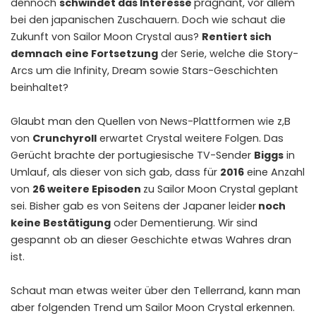
dennoch
schwindet das Interesse
prägnant, vor allem
bei den japanischen Zuschauern. Doch wie schaut die
Zukunft von Sailor Moon Crystal aus?
Rentiert sich
demnach eine Fortsetzung
der Serie, welche die Story-
Arcs um die Infinity, Dream sowie Stars-Geschichten
beinhaltet?
Glaubt man den Quellen von News-Plattformen wie z,B
von
Crunchyroll
erwartet Crystal weitere Folgen. Das
Gerücht brachte der portugiesische TV-Sender
Biggs
in
Umlauf, als dieser von sich gab, dass für
2016
eine Anzahl
von
26 weitere Episoden
zu Sailor Moon Crystal geplant
sei. Bisher gab es von Seitens der Japaner leider
noch
keine Bestätigung
oder Dementierung. Wir sind
gespannt ob an dieser Geschichte etwas Wahres dran
ist.
Schaut man etwas weiter über den Tellerrand, kann man
aber folgenden Trend um Sailor Moon Crystal erkennen.