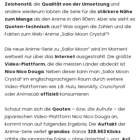
Zeichenstil
, die
Qualität von der Umsetzung
und
andere wiederum lobten die Serie für die
stärkere Nähe
zum Manga
als den Anime in den 90ern. Aber wie sieht es
Quoten-technisch
aus? Was sagen die Zahlen und die
Fakten zum Web-Anime „Sailor Moon Crystal“?
Die neue Anime-Serie zu „Sailor Moon“ wird im Moment
weltweit nur über das
Internet
ausgestrahlt. Die größte
Video-Plattform
, die die meisten Länder abdeckt ist
Nico Nico Douga
. Neben dieser kann man „Sailor Moon
Crystal“ im englischsprachigem Raum durch weitere
Video-Plattformen wie z.B.
Hulu, NeonAlly, Crunchyroll
oder
AnimeLab
offiziell
konsumieren
Schaut man sich die
Qouten
–
bzw. die Aufrufe
– der
japanischen Video-Plattform Nico Nico Douga an,
kommt man auf folgendes Ergebnis. Der
Auftakt
der
Anime-Serie verlief
grandios
. Ganze
328.663 Klicks
zählte die japanische Folge – ohne Untertitel – von „
Act