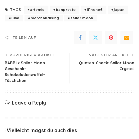
artemis
banpresto
iPhone6
japan
TAGS:
luna
merchandising
sailor moon
TEILEN AUF
VORHERIGER ARTIKEL
NÄCHSTER ARTIKEL
BABBI x Sailor Moon
Quoten-Check: Sailor Moon
Geschenk-
Crystal!
Schokoladenwaffel-
Täschchen
Leave a Reply
Vielleicht magst du auch dies