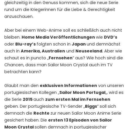
gleichzeitig in den Genuss kommen, sich die neue Serie
rund um die Kriegerinnen für die Liebe & Gerechtigkeit
anzuschauen.
Aber bei einem Web-Anime soll es schließlich auch nicht
bleiben.
Home Media Veröffentlichungen
wie
DVD’s
oder
Blu-ray’s
folgten schon in
Japan
und demnächst
auch in
Amerika, Australien
und
Neuseeland
. Aber wie
schaut es in puncto „
Fernsehen
“ aus? Wie hoch sind die
Chancen, dass man Sailor Moon Crystal auch im TV
betrachten kann?
Glaubt man den
exklusiven Informationen
von unseren
portugiesischen Kollegen „
Sailor Moon Portugal
„, wird es
die Serie
2015
auch
zum ersten Mal im Fernsehen
geben. Der portugiesische TV-Sender „
Biggs
“ soll sich
demnach die
Rechte
zur neuen Sailor Moon Anime Serie
gesichert haben. Die
ersten 13 Episoden von Sailor
Moon Crystal
sollen demnach in portugiesischer