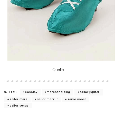
Quelle
cosplay
merchandising
sailor jupiter
TAGS:
sailor mars
sailor merkur
sailor moon
sailor venus