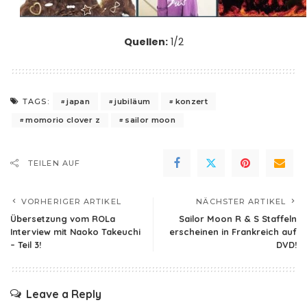
Quellen:
1
/
2
japan
jubiläum
konzert
TAGS:
momorio clover z
sailor moon
TEILEN AUF
VORHERIGER ARTIKEL
NÄCHSTER ARTIKEL
Übersetzung vom ROLa
Sailor Moon R & S Staffeln
Interview mit Naoko Takeuchi
erscheinen in Frankreich auf
– Teil 3!
DVD!
Leave a Reply