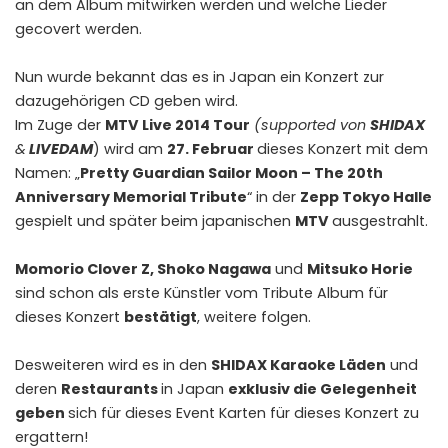
an dem Album mitwirken werden und welche Lieder
gecovert werden.
Nun wurde bekannt das es in Japan ein Konzert zur
dazugehörigen CD geben wird.
Im Zuge der
MTV Live 2014 Tour
(supported von
SHIDAX
&
LIVEDAM
) wird am
27. Februar
dieses Konzert mit dem
Namen: „
Pretty Guardian Sailor Moon – The 20th
Anniversary Memorial Tribute
“ in der
Zepp Tokyo Halle
gespielt und später beim japanischen
MTV
ausgestrahlt.
Momorio Clover Z, Shoko Nagawa
und
Mitsuko Horie
sind schon als erste Künstler vom Tribute Album für
dieses Konzert
bestätigt
, weitere folgen.
Desweiteren wird es in den
SHIDAX Karaoke Läden
und
deren
Restaurants
in Japan
exklusiv die Gelegenheit
geben
sich für dieses Event Karten für dieses Konzert zu
ergattern!