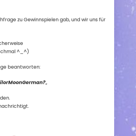
hfrage zu Gewinnspielen gab, und wir uns für
icherweise
 nochmal ^_^)
age beantworten:
SailorMoonGerman?
„
den.
nachrichtigt.