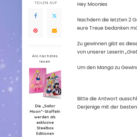
TEILEN AUF
Hey Moonies
Nachdem die letzten 2 Ge
eure Treue bedanken möc
Zu gewinnen gibt es die
von unserer Leserin „
Gret
Als nächstes
lesen
Um den Manga zu Gewinn
Bitte die Antwort ausschl
Die „Sailor
Derjenige mit der besten
Moon“-Staffeln
werden als
exklusive
Steelbox
Editionen