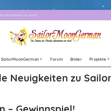
 informieren wir euch!
SailorMoonGerman
Forum
Bilder
Projekte
le Neuigkeiten zu Sailo
 – Gewinnspiel!