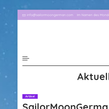
info@sailormoongerman.com
Im Namen des Mondes
Aktuel
Artikel
SailorMoonGerman