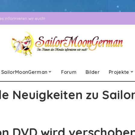
 informieren wir euch!
SailorMoonGerman
Forum
Bilder
Projekte
le Neuigkeiten zu Sailo
on DVD wird verschoben