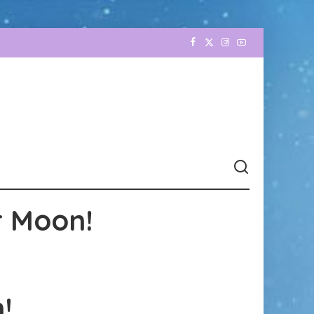
r Moon!
!