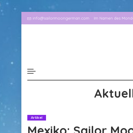
info@sailormoongerman.com
Im Namen des Mondes
Aktuel
Artikel
Mexiko: Sailor Mo