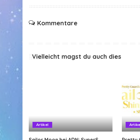
Kommentare
Vielleicht magst du auch dies
Artikel
Artike
Sailor Moon bei ADN: SuperS
Pretty 