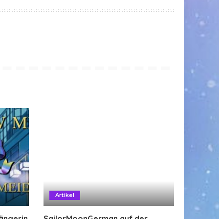
Artikel
Sängerin
SailorMoonGerman auf der