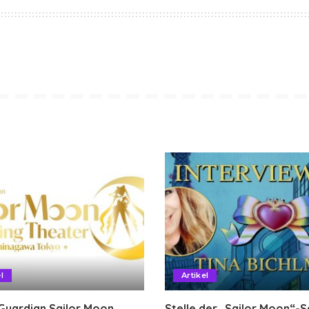
l
Artikel
Guardian Sailor Moon
Stelle der „Sailor Moon“-