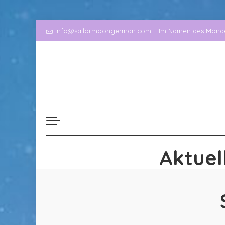
info@sailormoongerman.com
Im Namen des Mondes
Aktuel