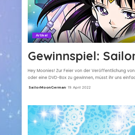
Artikel
Gewinnspiel: Sailo
Hey Moonies! Zur Feier von der Veröffentlichung von
oder eine DVD-Box zu gewinnen, müsst ihr uns einf
SailorMoonGerman
19. April 2022
Posted
by