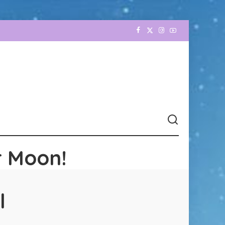
r Moon!
l