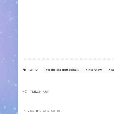
gabriela gottschalk
interview
s
TAGS:
TEILEN AUF
VORHERIGER ARTIKEL