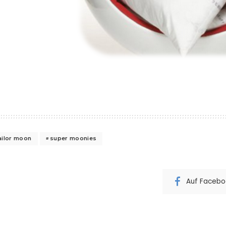
ailor moon
super moonies
Auf Faceboo