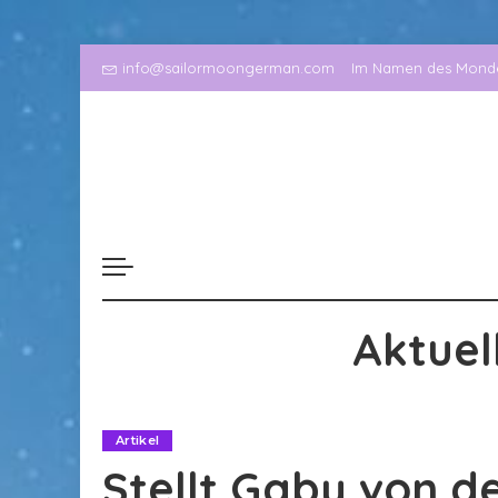
info@sailormoongerman.com
Im Namen des Mondes
Aktuel
Artikel
Stellt Gaby von d