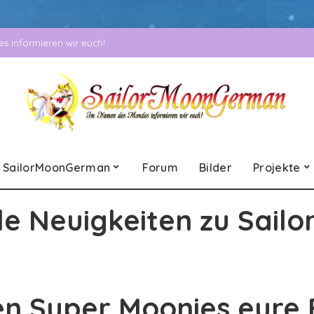
 informieren wir euch!
SailorMoonGerman
Forum
Bilder
Projekte
le Neuigkeiten zu Sailo
en Super Moonies eure 