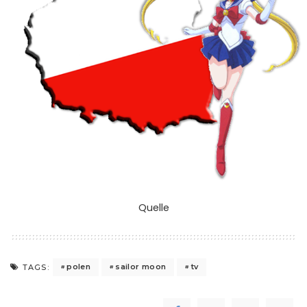
Quelle
polen
sailor moon
tv
TAGS: