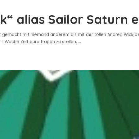
k“ alias Sailor Saturn 
 gemacht mit niemand anderem als mit der tollen Andrea Wick bess
 1 Woche Zeit eure fragen zu stellen,
...