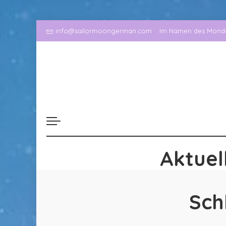
info@sailormoongerman.com
Im Namen des Mondes
Aktuel
Sch