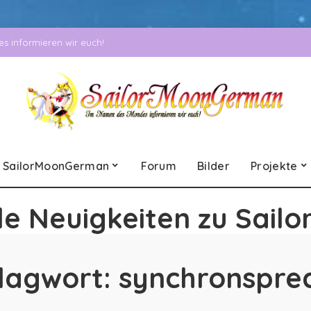
 informieren wir euch!
SailorMoonGerman
Forum
Bilder
Projekte
le Neuigkeiten zu Sailo
lagwort:
synchronspre