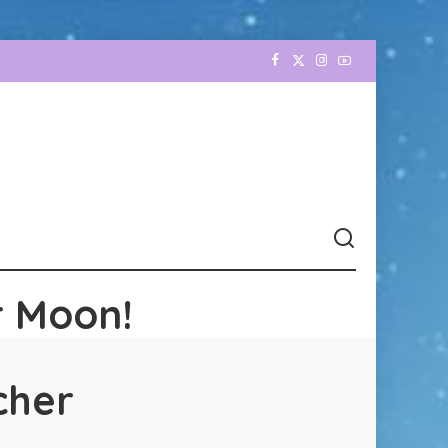
r Moon!
cher