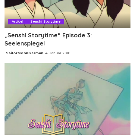
Artikel
Senshi Storytime
„Senshi Storytime“ Episode 3:
Seelenspiegel
SailorMoonGerman
4. Januar 2018
Posted
by