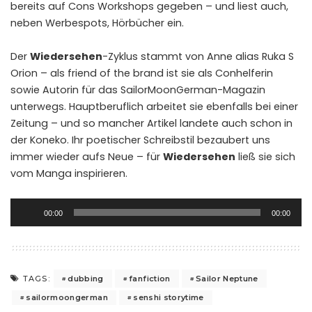
bereits auf Cons Workshops gegeben – und liest auch,
neben Werbespots, Hörbücher ein.
Der
Wiedersehen
-Zyklus stammt von Anne alias
Ruka S
Orion
– als friend of the brand ist sie als Conhelferin
sowie Autorin für das SailorMoonGerman-Magazin
unterwegs. Hauptberuflich arbeitet sie ebenfalls bei einer
Zeitung – und so mancher Artikel landete auch schon in
der Koneko. Ihr poetischer Schreibstil bezaubert uns
immer wieder aufs Neue – für
Wiedersehen
ließ sie sich
vom Manga inspirieren.
Audio-
00:00
00:00
Player
dubbing
fanfiction
Sailor Neptune
TAGS:
sailormoongerman
senshi storytime