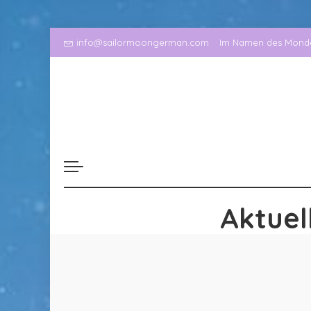
info@sailormoongerman.com
Im Namen des Mondes
Aktuel