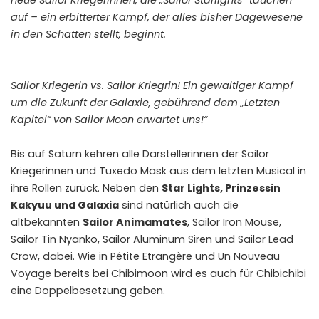
neue Sailor Kriegerinnen, die „Sailor Starlights“ tauchen
auf – ein erbitterter Kampf, der alles bisher Dagewesene
in den Schatten stellt, beginnt.
Sailor Kriegerin vs. Sailor Kriegrin! Ein gewaltiger Kampf
um die Zukunft der Galaxie, gebührend dem „Letzten
Kapitel“ von Sailor Moon erwartet uns!“
Bis auf Saturn kehren alle Darstellerinnen der Sailor
Kriegerinnen und Tuxedo Mask aus dem letzten Musical in
ihre Rollen zurück. Neben den
Star Lights, Prinzessin
Kakyuu und Galaxia
sind natürlich auch die
altbekannten
Sailor Animamates
, Sailor Iron Mouse,
Sailor Tin Nyanko, Sailor Aluminum Siren und Sailor Lead
Crow, dabei. Wie in Pétite Etrangère und Un Nouveau
Voyage bereits bei Chibimoon wird es auch für Chibichibi
eine Doppelbesetzung geben.