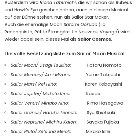
Außerdem wird
Riona Tatemichi
, die wir schon als Rubeus
und Hawk’s Eye gesehen haben, auch in diesem Musical
auf der Bühne stehen, nun als Sailor Star Maker.
Auch die ehemalige Moon
Satomi Ookubo
(La
Reconquista, Pétite Étrangère, Un Nouveau Voyage) wird
wieder dabei sein, dieses Mal als
Sailor Cosmos
.
Die volle Besetzungsliste zum Sailor Moon Musical:
Sailor Moon/ Usagi Tsukino:
Hotaru Nomoto
Sailor Mercury/ Ami Mizuno:
Yume Takeuchi
Sailor Mars/ Rei Hino:
Karen Kobayashi
Sailor Jupiter/ Makoto Kino:
Kaede
Sailor Venus/ Minako Aino:
Rimo Hasegawa
Sailor Uranus/ Haruka Tennoh:
Syu Shiotsuki
Sailor Neptune/ Michiru Kaioh:
Sayaka Fujioka
Sailor Pluto/ Setsuna Meioh:
Mikako Ishii