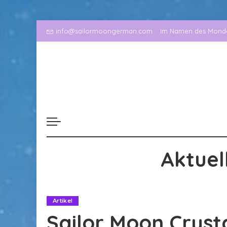
info@sailormoongerman.com
Im Namen des Mondes
Aktuel
Artikel
Sailor Moon Cryst