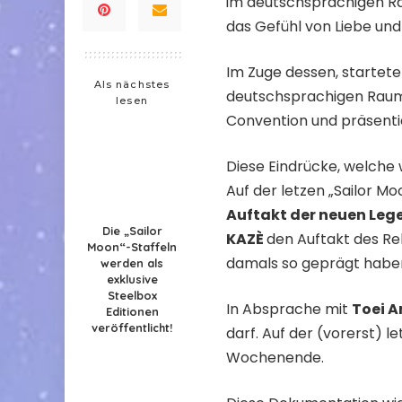
im deutschsprachigen Rau
das Gefühl von Liebe und
Im Zuge dessen, startet
Als nächstes
deutschsprachigen Raum, 
lesen
Convention und präsenti
Diese Eindrücke, welche w
Auf der letzen „Sailor 
Auftakt der neuen Leg
Die „Sailor
KAZÈ
den Auftakt des Reb
Moon“-Staffeln
damals so geprägt habe
werden als
exklusive
Steelbox
In Absprache mit
Toei 
Editionen
veröffentlicht!
darf. Auf der (vorerst)
Wochenende.