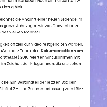
erinnen miterleben. Noch einmal durften wir
Einzug hielt.
ezeichnet die Ankunft einer neuen Legende im
as ganze Jahr zogen wir von Convention zu
n des weißen Mondes!
keit offiziell auf Video festgehalten worden.
rMoonGerman-Team eine
Dokumentation vom
Buchmesse
) 2016 feierten wir zusammen mit
s im Zeichen der Kriegerinnen, die uns schon
lche nun Bestandteil der letzten Box sein
n Staffel 2 – eine Zusammenfassung vom LBM-