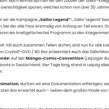
m. Noch einmal durften wir den Zauber der Sailor-Krieg
 Gerechtigkeit spüren, welches schon von über 20 Jahren 
en wir die Kampagne
„Sailor Legend“
! „Sailor Legend“ b
bei der alle Fans erstmalig von Anfang an Teil waren. D
eren ein breitgefächertes Programm zu den Kriegerinne
ir mit euch zusammen Teilen dürfen, sind nun für alle Ewig
Moon Crystal“-DVD / BD Box präsentiert euch das Sailo
ende
! Auf der
Manga-Comic-Convention
(
Leipziger 
oots in Deutschland. Vier Tage lang, stand in Leipzig alle
n.
Animation
, durften wir eine Dokumentation anfertigen, we
 letzten Box erwartet euch – neben dem großen Finale vo