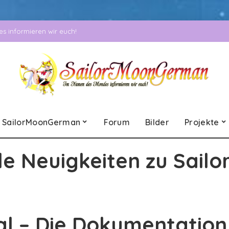
 informieren wir euch!
SailorMoonGerman
Forum
Bilder
Projekte
le Neuigkeiten zu Sailo
al – Die Dokumentation