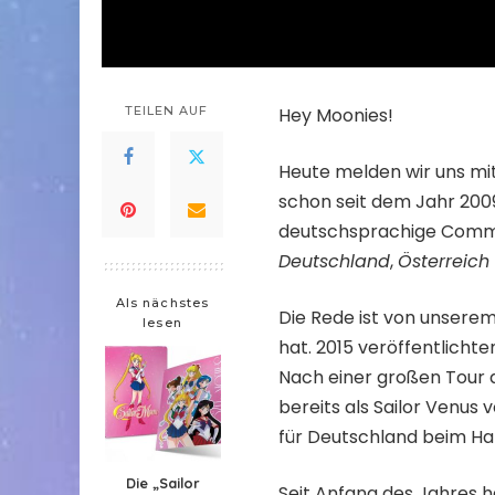
TEILEN AUF
Hey Moonies!
Heute melden wir uns mit 
schon seit dem Jahr 200
deutschsprachige Commun
Deutschland
,
Österreich
Als nächstes
Die Rede ist von unsere
lesen
hat. 2015 veröffentlicht
Nach einer großen Tour d
bereits als Sailor Venus
für Deutschland beim Han
Die „Sailor
Seit Anfang des Jahres h