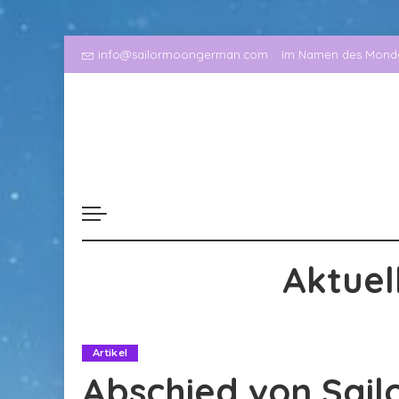
info@sailormoongerman.com
Im Namen des Mondes
Aktuel
Artikel
Abschied von Sai