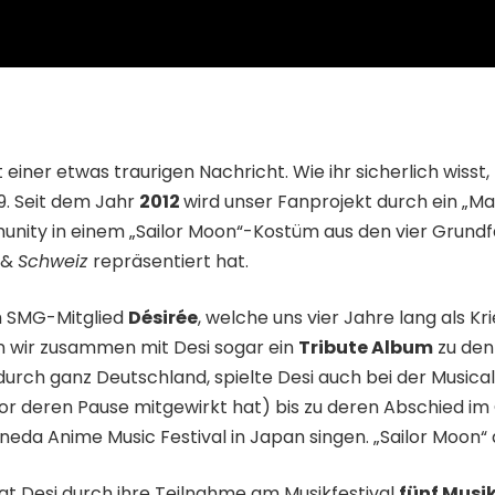
einer etwas traurigen Nachricht. Wie ihr sicherlich wisst
9. Seit dem Jahr
2012
wird unser Fanprojekt durch ein „Ma
ity in einem „Sailor Moon“-Kostüm aus den vier Grundf
&
Schweiz
repräsentiert hat.
m SMG-Mitglied
Désirée
, welche uns vier Jahre lang als Kr
en wir zusammen mit Desi sogar ein
Tribute Album
zu den
urch ganz Deutschland, spielte Desi auch bei der Musical
 vor deren Pause mitgewirkt hat) bis zu deren Abschied i
eda Anime Music Festival in Japan singen. „Sailor Moon“ d
at Desi durch ihre Teilnahme am Musikfestival
fünf Musi