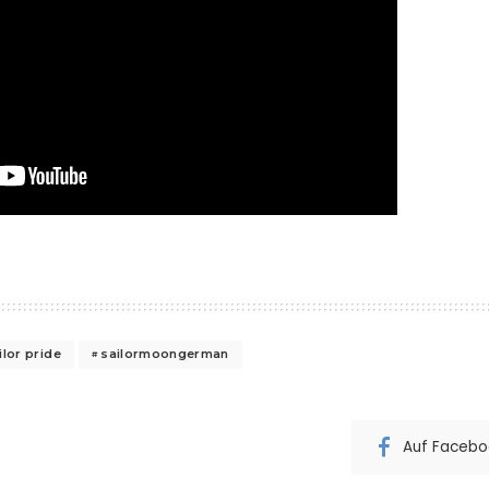
ilor pride
sailormoongerman
Auf Faceboo