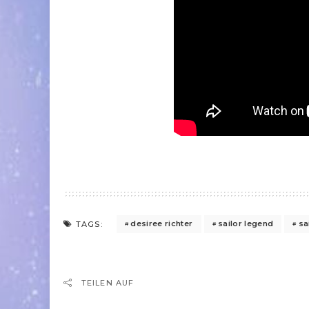
desiree richter
sailor legend
sa
TAGS:
TEILEN AUF