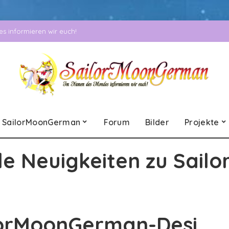
 informieren wir euch!
SailorMoonGerman
Forum
Bilder
Projekte
le Neuigkeiten zu Sailo
lorMoonGerman-Desi