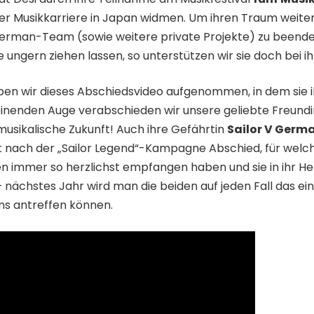
hrer Musikkarriere in Japan widmen. Um ihren Traum weite
erman-Team (sowie weitere private Projekte) zu beende
e ungern ziehen lassen, so unterstützen wir sie doch bei
aben wir dieses Abschiedsvideo aufgenommen, in dem sie 
nenden Auge verabschieden wir unsere geliebte Freundi
 musikalische Zukunft! Auch ihre Gefährtin
Sailor V Germ
nach der „Sailor Legend“-Kampagne Abschied, für welche 
iden immer so herzlichst empfangen haben und sie in ihr H
– nächstes Jahr wird man die beiden auf jeden Fall das 
ns antreffen können.