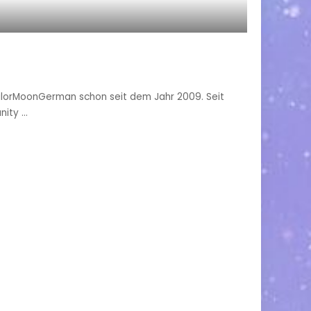
 SailorMoonGerman schon seit dem Jahr 2009. Seit
unity
...