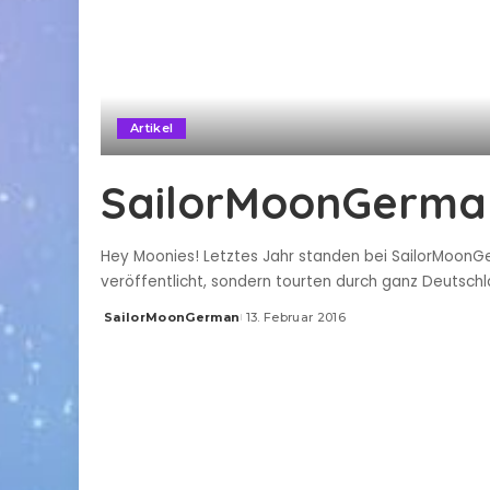
Artikel
SailorMoonGerman 
Hey Moonies! Letztes Jahr standen bei SailorMoonGer
veröffentlicht, sondern tourten durch ganz Deutsch
SailorMoonGerman
13. Februar 2016
Posted
by