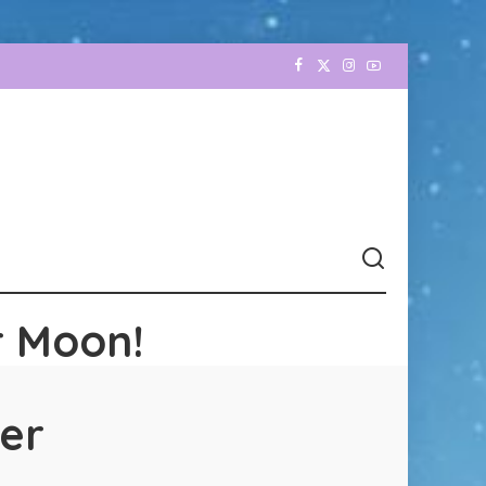
r Moon!
ter