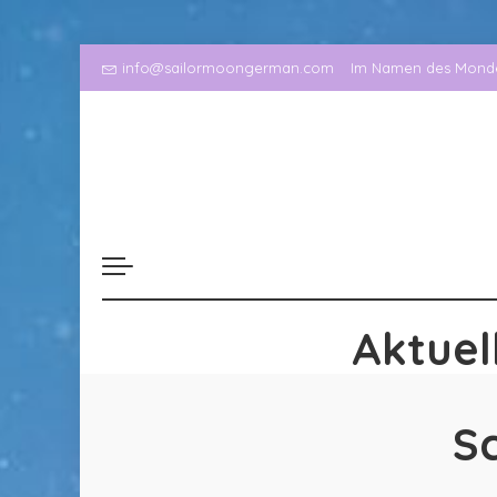
info@sailormoongerman.com
Im Namen des Mondes
Aktuel
S