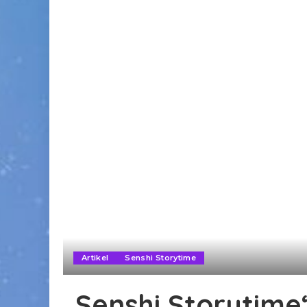
Artikel
Senshi Storytime
„Senshi Storytime