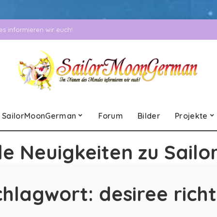
 informieren wir euch!
SailorMoonGerman
Forum
Bilder
Projekte
le Neuigkeiten zu Sailo
chlagwort:
desiree rich