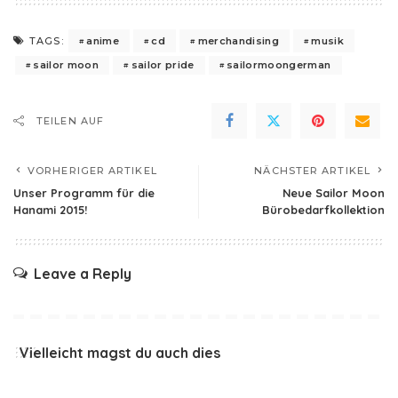
anime
cd
merchandising
musik
TAGS:
sailor moon
sailor pride
sailormoongerman
TEILEN AUF
VORHERIGER ARTIKEL
NÄCHSTER ARTIKEL
Unser Programm für die
Neue Sailor Moon
Hanami 2015!
Bürobedarfkollektion
Leave a Reply
Vielleicht magst du auch dies