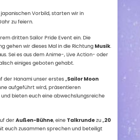
japanischen Vorbild, starten wir in
ahr zu feiern.
rem dritten Sailor Pride Event ein. Die
ng gehen wir dieses Mal in die Richtung
Musik
.
aus. Sei es aus dem Anime-, Live Action- oder
alisch einiges geboten gehabt.
f der Hanami unser erstes „
Sailor Moon
ne aufgeführt wird, präsentieren
 und bieten euch eine abwechslungsreiche
uf der
Außen-Bühne
, eine
Talkrunde
zu „
20
 mit euch zusammen sprechen und beteiligt