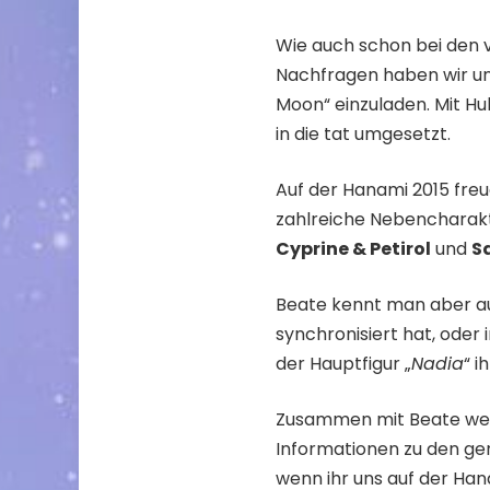
Wie auch schon bei den v
Nachfragen haben wir un
Moon“ einzuladen. Mit Hu
in die tat umgesetzt.
Auf der Hanami 2015 freu
zahlreiche Nebencharakte
Cyprine & Petirol
und
S
Beate kennt man aber au
synchronisiert hat, oder i
der Hauptfigur „
Nadia
“ i
Zusammen mit Beate we
Informationen zu den ge
wenn ihr uns auf der H