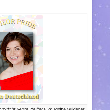
pyright Beate Pfeiffer Bild:
Janine Guldener