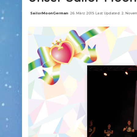
SailorMoonGerman
26. März 2015
Last Updated: 2. Nove
Posted
by