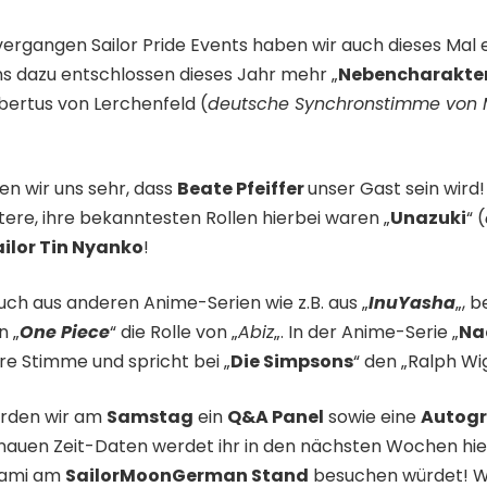
ergangen Sailor Pride Events haben wir auch dieses Mal
s dazu entschlossen dieses Jahr mehr „
Nebencharakte
bertus von Lerchenfeld (
deutsche Synchronstimme von 
en wir uns sehr, dass
Beate Pfeiffer
unser Gast sein wird!
re, ihre bekanntesten Rollen hierbei waren „
Unazuki
“ (
ailor Tin Nyanko
!
ch aus anderen Anime-Serien wie z.B. aus „
InuYasha
„, 
n „
One Piece
“ die Rolle von „
Abiz
„. In der Anime-Serie „
Na
hre Stimme und spricht bei „
Die Simpsons
“ den „Ralph Wi
rden wir am
Samstag
ein
Q&A Panel
sowie eine
Autog
nauen Zeit-Daten werdet ihr in den nächsten Wochen hier
anami am
SailorMoonGerman Stand
besuchen würdet! Wi