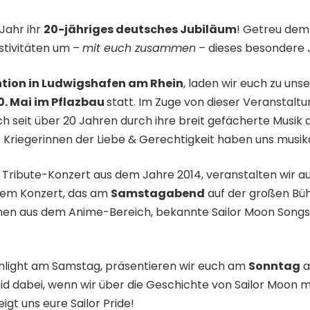
 Jahr ihr
20-jähriges deutsches Jubiläum
! Getreu dem 
stivitäten um –
mit euch zusammen
– dieses besondere J
ion in Ludwigshafen am Rhein
, laden wir euch zu unse
10. Mai im Pflazbau
statt. Im Zuge von dieser Veranstaltu
ch seit über 20 Jahren durch ihre breit gefächerte Musik 
 Kriegerinnen der Liebe & Gerechtigkeit haben uns musik
Tribute-Konzert aus dem Jahre 2014, veranstalten wir au
iesem Konzert, das am
Samstagabend
auf der großen Büh
nen aus dem Anime-Bereich, bekannte Sailor Moon Songs
hlight am Samstag, präsentieren wir euch am
Sonntag
a
Seid dabei, wenn wir über die Geschichte von Sailor Moon
igt uns eure Sailor Pride!