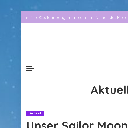
info@sailormoongerman.com
Im Namen des Mondes
Aktuel
Artikel
Unser Sailor Moo