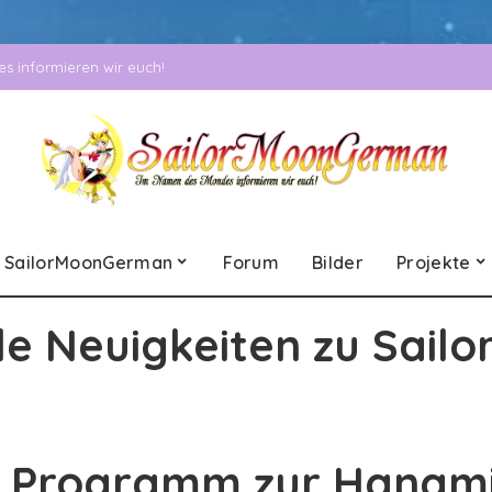
 informieren wir euch!
SailorMoonGerman
Forum
Bilder
Projekte
le Neuigkeiten zu Sailo
n Programm zur Hanami