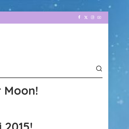
r Moon!
 2015!