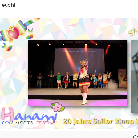
t euch!
Co