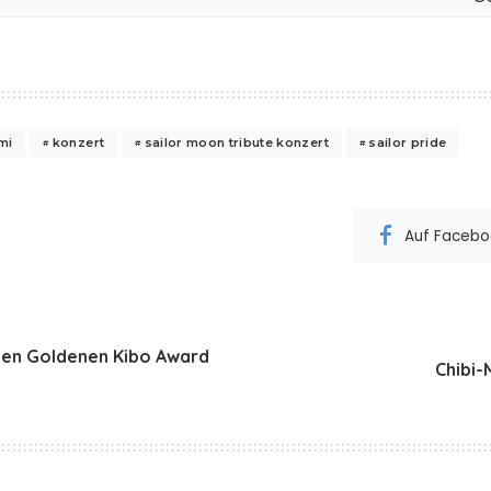
mi
konzert
sailor moon tribute konzert
sailor pride
Auf Faceboo
den Goldenen Kibo Award
Chibi-