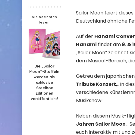
Sailor Moon feiert dieses
Als nächstes
Deutschland ähnliche Fe
lesen
Auf der
Hanami Convent
Hanami
findet am
9. & 
„Sailor Moon“ zeichnet si
dem Musical-Bereich, die
Die „Sailor
Moon“-Staffeln
Getreu dem japanischen 
werden als
exklusive
Tribute Konzert
„. In d
Steelbox
verschiedene KünstlerIn
Editionen
veröffentlicht!
Musikshow!
Neben diesem Musik-Hig
Jahren Sailor Moon
„. 
euch interaktiv mit und ze