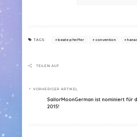
beate pfeiffer
convention
hana
TAGS:
TEILEN AUF
VORHERIGER ARTIKEL
SailorMoonGerman ist nominiert für 
2015!