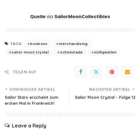
Quelle
via
SailorMoonCollectibles
bonbons
merchandising
TAGS:
sailor moon crystal
schokolade
süßigkeiten
TEILEN AUF
VORHERIGER ARTIKEL
NÄCHSTER ARTIKEL
Sailor Stars erscheint zum
Sailor Moon Crystal – Folge 12
ersten Mal in Frankreich!
Leave a Reply