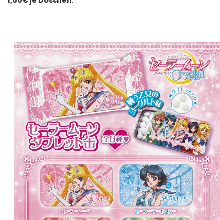
1,80€ je Döschen
.