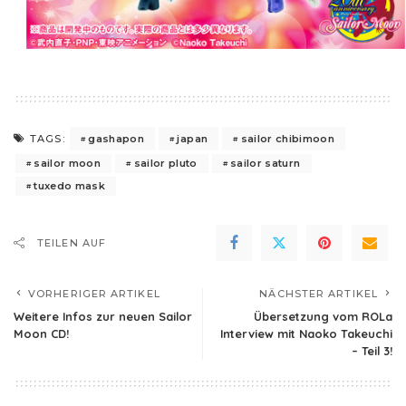
gashapon
japan
sailor chibimoon
TAGS:
sailor moon
sailor pluto
sailor saturn
tuxedo mask
TEILEN AUF
VORHERIGER ARTIKEL
NÄCHSTER ARTIKEL
Weitere Infos zur neuen Sailor
Übersetzung vom ROLa
Moon CD!
Interview mit Naoko Takeuchi
– Teil 3!