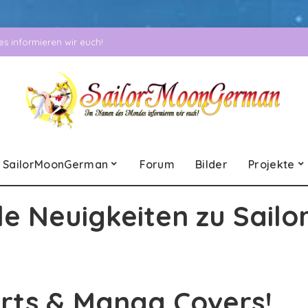
 informieren wir euch!
SailorMoonGerman
Forum
Bilder
Projekte
le Neuigkeiten zu Sailo
rts & Manga Covers!