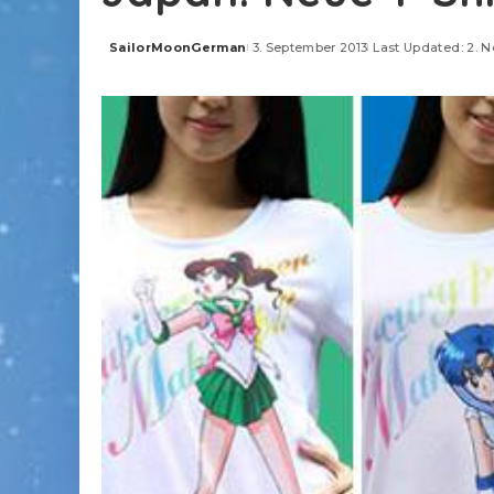
SailorMoonGerman
3. September 2013
Last Updated: 2. 
Posted
by