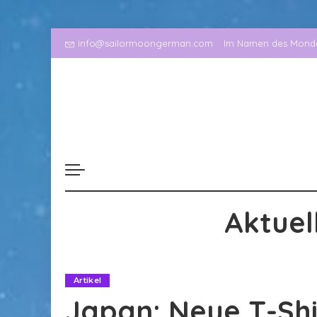
info@sailormoongerman.com
Im Namen des Mondes
Aktuel
Artikel
Japan: Neue T-Shi