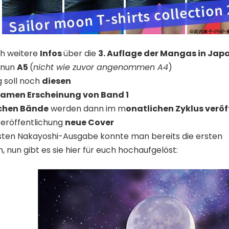
h weitere
Infos
über die
3. Auflage der Mangas in Jap
nun
A5
(
nicht wie zuvor angenommen A4
)
g soll noch
diesen
amen Erscheinung von Band 1
ichen Bände
werden dann im m
onatlichen Zyklus veröf
Veröffentlichung
neue Cover
esten Nakayoshi-Ausgabe konnte man bereits die ersten
 nun gibt es sie hier für euch hochaufgelöst: