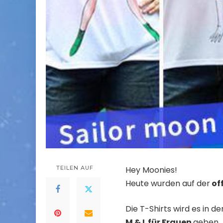
TEILEN AUF
Hey Moonies!
Heute wurden auf der
of
Die T-Shirts wird es in d
M & L für Frauen
geben