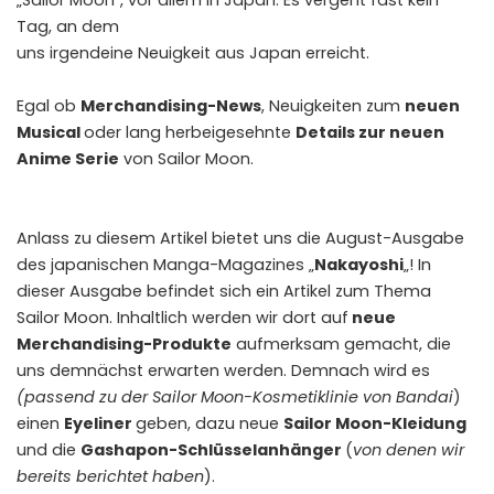
„Sailor Moon“, vor allem in Japan. Es vergeht fast kein
Tag, an dem
uns irgendeine Neuigkeit aus Japan erreicht.
Egal ob
Merchandising-News
, Neuigkeiten zum
neuen
Musical
oder lang herbeigesehnte
Details zur neuen
Anime Serie
von Sailor Moon.
Anlass zu diesem Artikel bietet uns die August-Ausgabe
des japanischen Manga-Magazines „
Nakayoshi
„! In
dieser Ausgabe befindet sich ein Artikel zum Thema
Sailor Moon. Inhaltlich werden wir dort auf
neue
Merchandising-Produkte
aufmerksam gemacht, die
uns demnächst erwarten werden. Demnach wird es
(passend zu der Sailor Moon-Kosmetiklinie von Bandai
)
einen
Eyeliner
geben, dazu neue
Sailor Moon-Kleidung
und die
Gashapon-Schlüsselanhänger
(
von denen wir
bereits berichtet haben
).