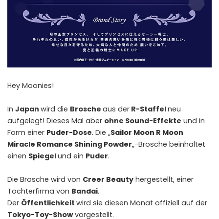
Hey Moonies!
In
Japan
wird die
Brosche
aus der
R-Staffel
neu
aufgelegt! Dieses Mal aber
ohne Sound-Effekte
und in
Form einer
Puder-Dose
. Die „
Sailor Moon R Moon
Miracle Romance Shining Powder
„-Brosche beinhaltet
einen
Spiegel
und ein
Puder
.
Die Brosche wird von
Creer Beauty
hergestellt, einer
Tochterfirma von
Bandai
.
Der
Öffentlichkeit
wird sie diesen Monat offiziell auf der
Tokyo-Toy-Show
vorgestellt.