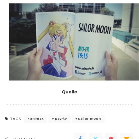
Quelle
animax
pay-tv
sailor moon
TAGS:
TEILEN AUF