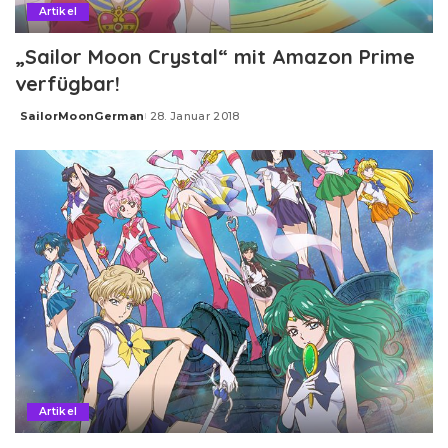
Artikel
„Sailor Moon Crystal“ mit Amazon Prime
verfügbar!
SailorMoonGerman
28. Januar 2018
Posted
by
Artikel