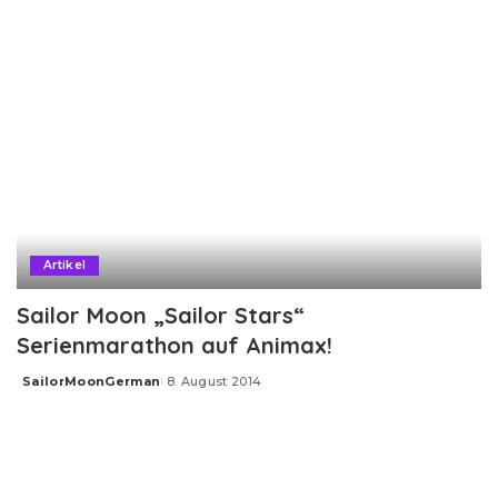
Artikel
Sailor Moon „Sailor Stars“
Serienmarathon auf Animax!
SailorMoonGerman
8. August 2014
Posted
by