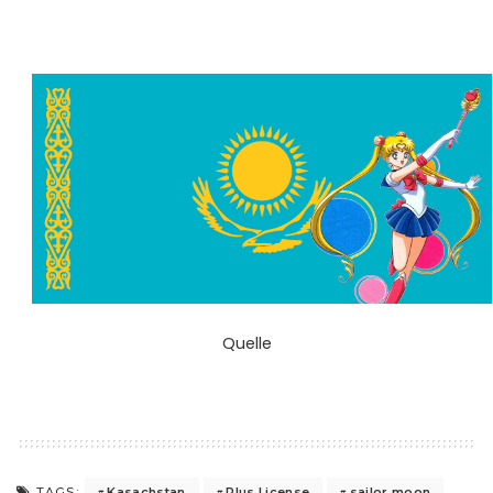
Quelle
Kasachstan
Plus License
sailor moon
TAGS: