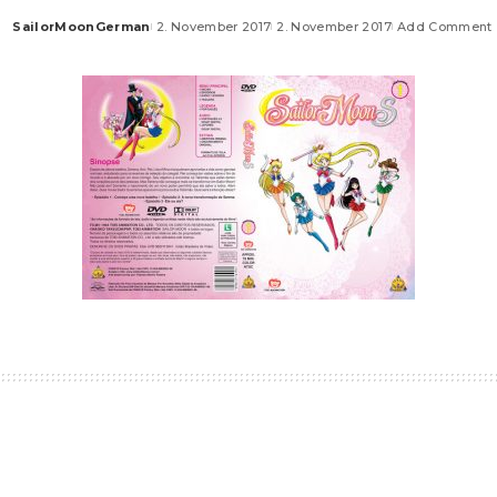
SailorMoonGerman
2. November 2017
2. November 2017
Add Comment
Posted
by