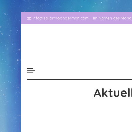
info@sailormoongerman.com
Im Namen des Mondes
Aktuel