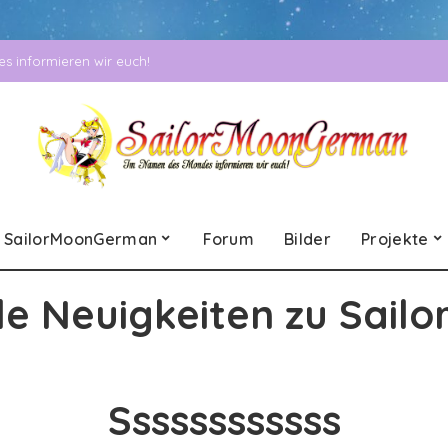
 informieren wir euch!
SailorMoonGerman
Forum
Bilder
Projekte
le Neuigkeiten zu Sailo
Ssssssssssss