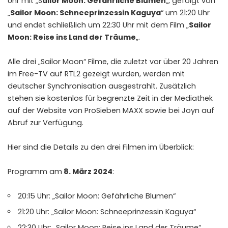
Uhr mit „S
ailor Moon: Gefährliche Blumen
„, gefolgt von
„
Sailor Moon: Schneeprinzessin Kaguya
“ um 21:20 Uhr
und endet schließlich um 22:30 Uhr mit dem Film „
Sailor
Moon: Reise ins Land der Träume
„.
Alle drei „Sailor Moon“ Filme, die zuletzt vor über 20 Jahren
im Free-TV auf RTL2 gezeigt wurden, werden mit
deutscher Synchronisation ausgestrahlt. Zusätzlich
stehen sie kostenlos für begrenzte Zeit in der Mediathek
auf der Website von ProSieben MAXX sowie bei Joyn auf
Abruf zur Verfügung.
Hier sind die Details zu den drei Filmen im Überblick:
Programm am
8. März 2024
:
20:15 Uhr: „Sailor Moon: Gefährliche Blumen“
21:20 Uhr: „Sailor Moon: Schneeprinzessin Kaguya“
22:30 Uhr: „Sailor Moon: Reise ins Land der Träume“