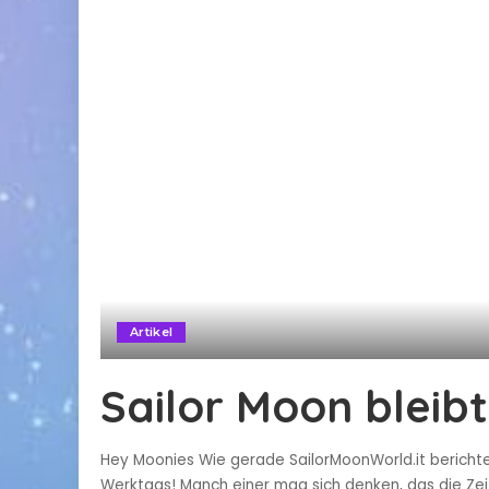
Artikel
Sailor Moon bleibt 
Hey Moonies Wie gerade SailorMoonWorld.it berichtet
Werktags! Manch einer mag sich denken, das die Zeit