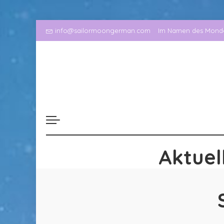
info@sailormoongerman.com
Im Namen des Mondes
Aktuel