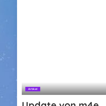
Artikel
Update von m4e