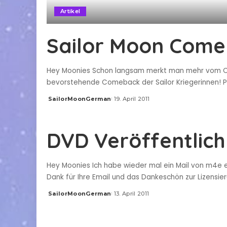
Artikel
Sailor Moon Come
Hey Moonies Schon langsam merkt man mehr vom Come
bevorstehende Comeback der Sailor Kriegerinnen! PS
SailorMoonGerman
19. April 2011
Posted
by
DVD Veröffentlich
Hey Moonies Ich habe wieder mal ein Mail von m4e erh
Dank für Ihre Email und das Dankeschön zur Lizensie
SailorMoonGerman
13. April 2011
Posted
by