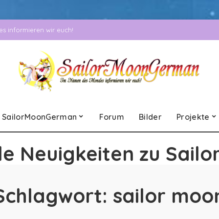
 informieren wir euch!
SailorMoonGerman
Forum
Bilder
Projekte
le Neuigkeiten zu Sailo
Schlagwort:
sailor moo