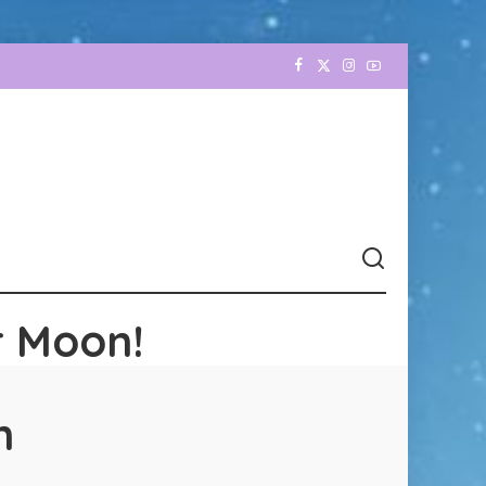
r Moon!
n