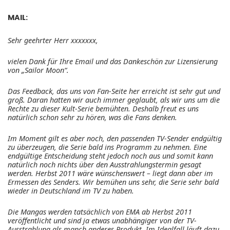
MAIL:
Sehr geehrter Herr xxxxxxx,
vielen Dank für Ihre Email und das Dankeschön zur Lizensierung
von „Sailor Moon“.
Das Feedback, das uns von Fan-Seite her erreicht ist sehr gut und
groß. Daran hatten wir auch immer geglaubt, als wir uns um die
Rechte zu dieser Kult-Serie bemühten. Deshalb freut es uns
natürlich schon sehr zu hören, was die Fans denken.
Im Moment gilt es aber noch, den passenden TV-Sender endgültig
zu überzeugen, die Serie bald ins Programm zu nehmen. Eine
endgültige Entscheidung steht jedoch noch aus und somit kann
natürlich noch nichts über den Ausstrahlungstermin gesagt
werden. Herbst 2011 wäre wünschenswert – liegt dann aber im
Ermessen des Senders. Wir bemühen uns sehr, die Serie sehr bald
wieder in Deutschland im TV zu haben.
Die Mangas werden tatsächlich von EMA ab Herbst 2011
veröffentlicht und sind ja etwas unabhängiger von der TV-
Ausstrahlung als manch anderes Produkt. Im Idealfall läuft dazu