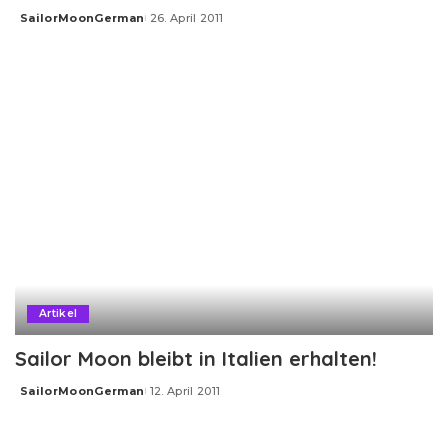
SailorMoonGerman
26. April 2011
Posted
by
Artikel
Sailor Moon bleibt in Italien erhalten!
SailorMoonGerman
12. April 2011
Posted
by