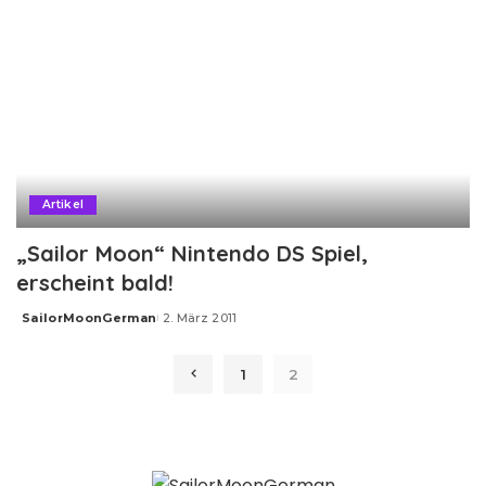
Artikel
„Sailor Moon“ Nintendo DS Spiel,
erscheint bald!
SailorMoonGerman
2. März 2011
Posted
by
1
2