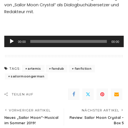
von „Sailor Moon Crystal“ als Dialogbuchübersetzer und
Redakteur mit.
Audio-
00:00
00:00
Player
artemis
fandub
fanfiction
TAGS:
sailormoongerman
TEILEN AUF
VORHERIGER ARTIKEL
NÄCHSTER ARTIKEL
Neues „Sailor Moon“-Musical
Review: Sailor Moon Crystal –
im Sommer 2019!
Box 5