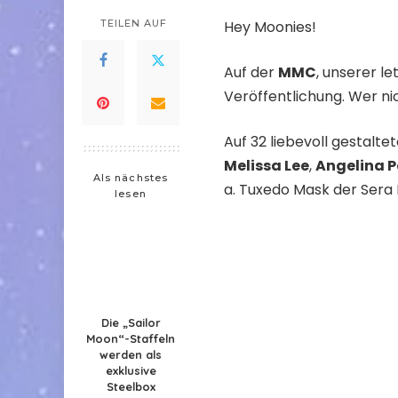
TEILEN AUF
Hey Moonies!
Auf der
MMC
, unserer l
Veröffentlichung. Wer ni
Auf 32 liebevoll gestalt
Melissa Lee
,
Angelina 
Als nächstes
a. Tuxedo Mask der Sera
lesen
Die „Sailor
Moon“-Staffeln
werden als
exklusive
Steelbox