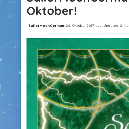
Oktober!
SailorMoonGerman
24. Oktober 2017
Last Updated: 2. N
Posted
by