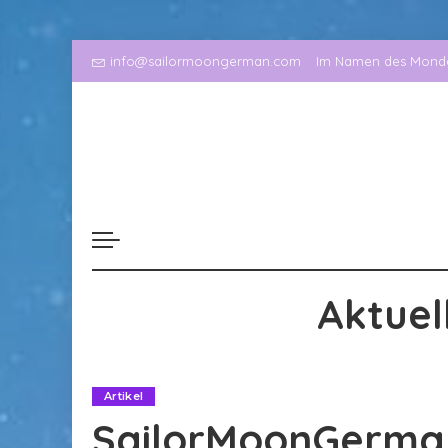
info@sailormoongerman.com
Im Namen des Mondes
Aktuel
Artikel
SailorMoonGerman