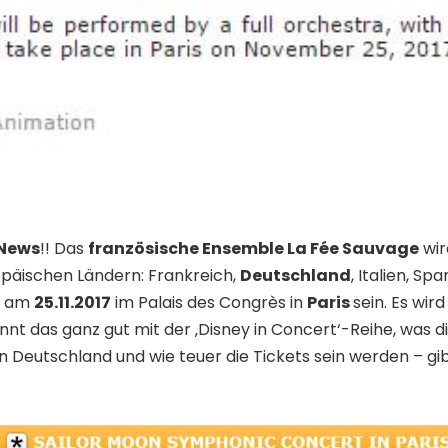
News
!! Das
französische Ensemble
La Fée Sauvage
wir
opäischen Ländern: Frankreich,
Deutschland
, Italien, S
d am
25.11.2017
im Palais des Congrès in
Paris
sein. Es wir
könnt das ganz gut mit der ‚Disney in Concert‘-Reihe, w
n Deutschland und wie teuer die Tickets sein werden – gi