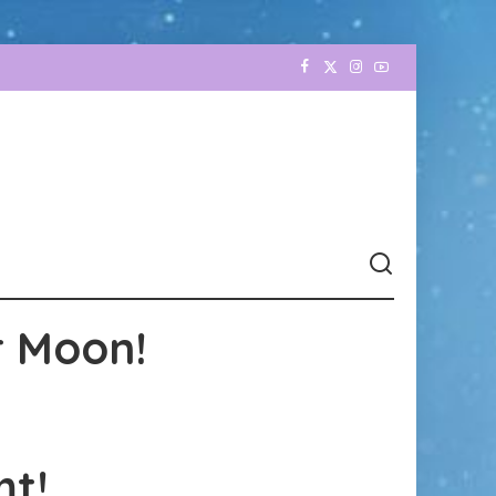
r Moon!
mt!