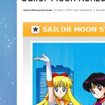
SailorMoonGerman
23. März 2017
Last Updated: 2. Nove
Posted
by