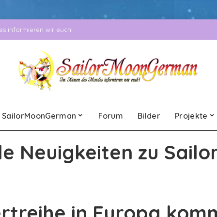
 informieren wir euch!
SailorMoonGerman
Forum
Bilder
Projekte
le Neuigkeiten zu Sailo
rtreihe in Europa kom