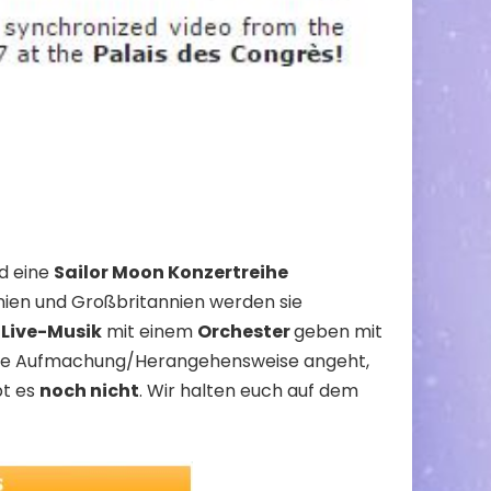
d eine
Sailor Moon Konzertreihe
panien und Großbritannien werden sie
d
Live-Musik
mit einem
Orchester
geben mit
as die Aufmachung/Herangehensweise angeht,
bt es
noch nicht
. Wir halten euch auf dem