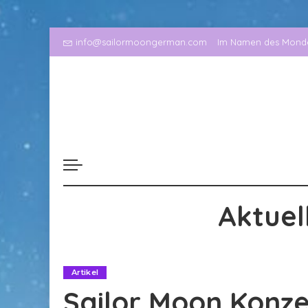
info@sailormoongerman.com
Im Namen des Mondes
Aktuel
Artikel
Sailor Moon Konze