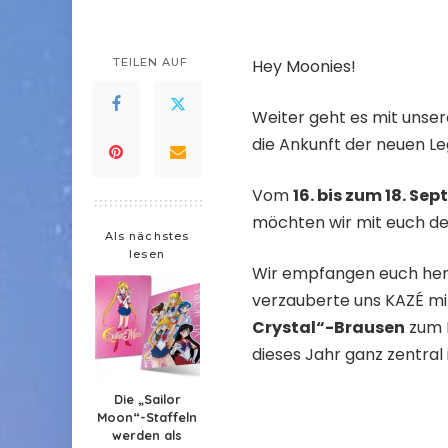
TEILEN AUF
Hey Moonies!
Weiter geht es mit unse
die Ankunft der neuen Le
Vom
16. bis zum 18. Se
möchten wir mit euch den
Als nächstes
lesen
Wir empfangen euch her
verzauberte uns KAZÉ mit
Crystal“-Brausen
zum K
dieses Jahr ganz zentral
Die „Sailor
Moon“-Staffeln
werden als