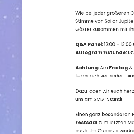
Wie bei jeder größeren C
Stimme von Sailor Jupit
Gäste! Zusammen mit Ih
Q&A Panel:
12:00 – 13:0
Autogrammstunde:
13
Achtung:
Am
Freitag
&
terminlich verhindert sin
Dazu laden wir euch herz
uns am SMG-Stand!
Einen ganz besonderen P
Festsaal
zum letzten Mal
nach der Connichi wieder