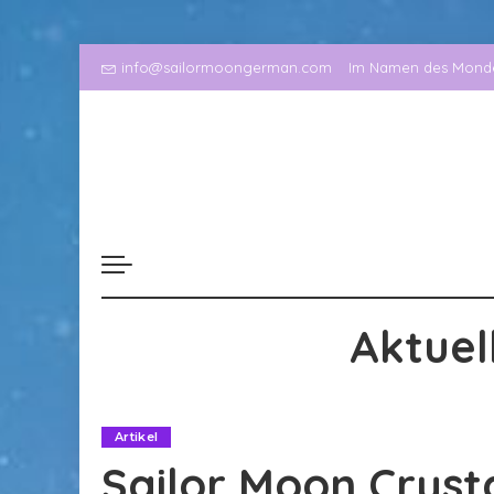
info@sailormoongerman.com
Im Namen des Mondes
Aktuel
Artikel
Sailor Moon Cryst