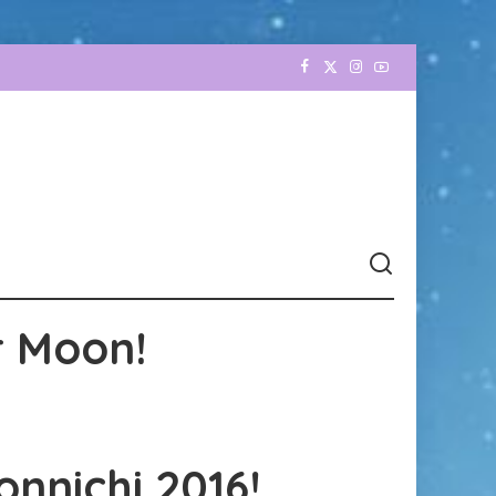
r Moon!
nnichi 2016!