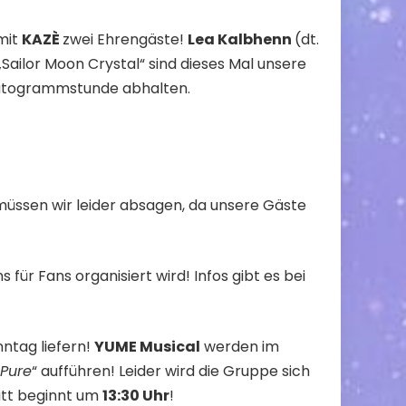
mit
KAZÈ
zwei Ehrengäste!
Lea Kalbhenn
(dt.
„Sailor Moon Crystal“ sind dieses Mal unsere
Autogrammstunde abhalten.
üssen wir leider absagen, da unsere Gäste
s für Fans organisiert wird! Infos gibt es bei
ntag liefern!
YUME Musical
werden im
Pure
“ aufführen! Leider wird die Gruppe sich
itt beginnt um
13:30 Uhr
!