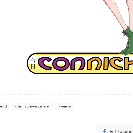
gend
tim schwarzmaier
yume
Auf Faceboo