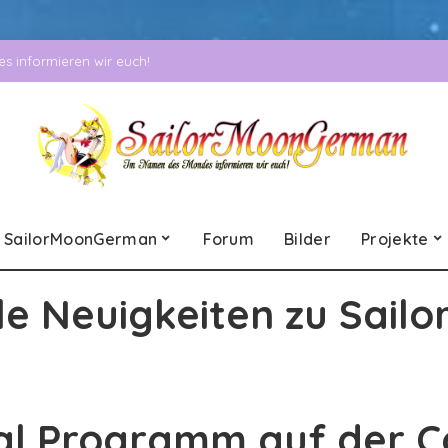
 informieren wir euch!
SailorMoonGerman
Forum
Bilder
Projekte
le Neuigkeiten zu Sailo
al Programm auf der Co