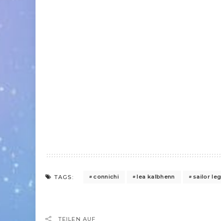
connichi
lea kalbhenn
sailor le
TAGS:
TEILEN AUF