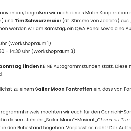
onvention, begrüßen wir auch dieses Mal in Kooperation 
er) und
Tim Schwarzmaier
(dt. Stimme von Jadeite) aus 
nen werden wir am Samstag, ein Q&A Panel sowie eine 
0 Uhr (Workshopraum 1)
:30 – 14:30 Uhr (Workshopraum 3)
Sonntag finden
KEINE Autogrammstunden statt. Diese m
d.
lichst zu einem
Sailor Moon Fantreffen
ein, dass von Fan
rogrammhinweis möchten wir euch für den Connichi-Son
 in diesem Jahr ihr „Sailor Moon“-Musical „
Chaos no Tan 
 in den Ruhestand begeben. Verpasst es nicht! Der Auftr